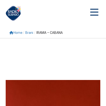
Home
/
Brani
/
IRAMA – CABANA
Cerca
Home
Radio
Palinsesto
Programmi
Conduttori
Repliche