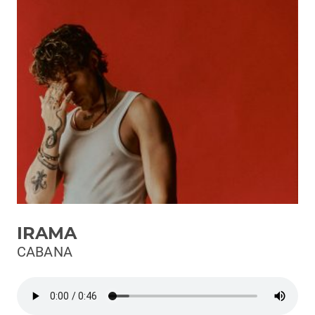
Podcast
3xTe
Interviste
Playlist
Novità
Subasio Playlist
Web Radio
Radio Subasio
IRAMA
Radio Subasio +
CABANA
Radio Subasio Disco Club
Radio Suby