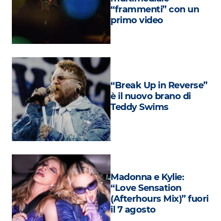
Attualità
“frammenti” con un
primo video
Costume
Extra
Eventi
“Break Up in Reverse”
è il nuovo brano di
Teddy Swims
Madonna e Kylie:
“Love Sensation
(Afterhours Mix)” fuori
il 7 agosto