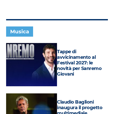
Subasio Collection
Subasio Per Un’Ora D’Amore
Video
Musica
Foto
Speciali
Tappe di
Oroscopo
avvicinamento al
Festival 2027: le
Radio Subasio Music Club
novità per Sanremo
Giovani
Sanremo 2026
News
Musica
Claudio Baglioni
Cultura
inaugura il progetto
multimediale