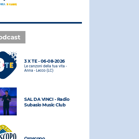
odcast
3 X TE - 06-08-2026
3 X TE - 0
Le canzoni della tua vita -
Le canzoni de
Anna - Lecco (LC)
Anna - Lecco
SAL DA VINCI - Radio
SAL DA VI
Subasio Music Club
Subasio M
Oroscopo
Oroscopo