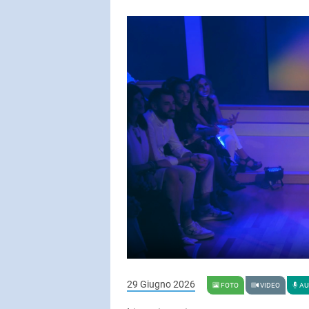
SUBASIO COL
FIORELLA
Ascolta L'inf
SUBASIO PER 
Subasio Pe
D'Amore
Ogni canzon
un'emozion
29 Giugno 2026
FOTO
VIDEO
AU