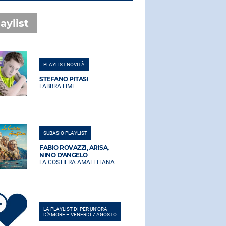
aylist
PLAYLIST NOVITÀ
PLAYLIST NO
STEFANO PITASI
STEFANO PI
LABBRA LIME
LABBRA LIM
SUBASIO PLAYLIST
SUBASIO PLA
FABIO ROVAZZI, ARISA,
FABIO ROVA
NINO D'ANGELO
NINO D'AN
LA COSTIERA AMALFITANA
LA COSTIER
LA PLAYLIST DI PER UN’ORA
LA PLAYLIST 
D’AMORE – VENERDÌ 7 AGOSTO
D’AMORE – V