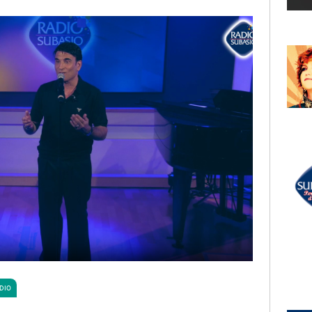
LECTION
RADIO SUBASIO +
 MANNOIA
ANGELINA MANGO
inito
Canto d’Amore (Feat. Marco
Mengoni)
UN'ORA D'AMORE
RADIO SUBASIO DISCO CLUB
r Un'Ora
LA RAFFICA
ANNI 70
e,
e
DIO