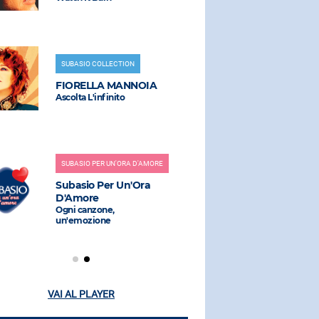
SUBASIO COLLECTION
RADIO SUBAS
FIORELLA MANNOIA
ANGELIN
Ascolta L'infinito
Canto d’Amo
Mengoni)
SUBASIO PER UN'ORA D'AMORE
RADIO SUBAS
Subasio Per Un'Ora
LA RAFFI
D'Amore
ANNI 70
Ogni canzone,
un'emozione
VAI AL PLAYER