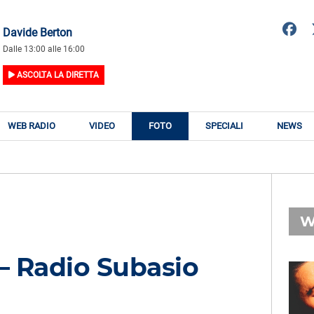
Davide Berton
Dalle 13:00 alle 16:00
ASCOLTA LA DIRETTA
WEB RADIO
VIDEO
FOTO
SPECIALI
NEWS
W
– Radio Subasio
RADIO SUBASIO
RY
RADIO SUBASIO
n
Notiziario