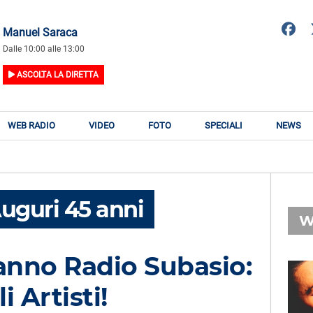
Manuel Saraca
Dalle 10:00 alle 13:00
ASCOLTA LA DIRETTA
WEB RADIO
VIDEO
FOTO
SPECIALI
NEWS
uguri 45 anni
W
nno Radio Subasio:
RADIO SUBASIO
i Artisti!
RY
ELISA
n
Qualcosa Che Non C'è