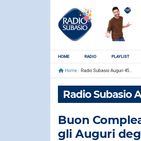
HOME
RADIO
PLAYLIST
Home
/
Radio Subasio Auguri 45...
Radio Subasio A
Buon Complea
RADIO SUBY
gli Auguri degl
KATY PER
Watch It Bur