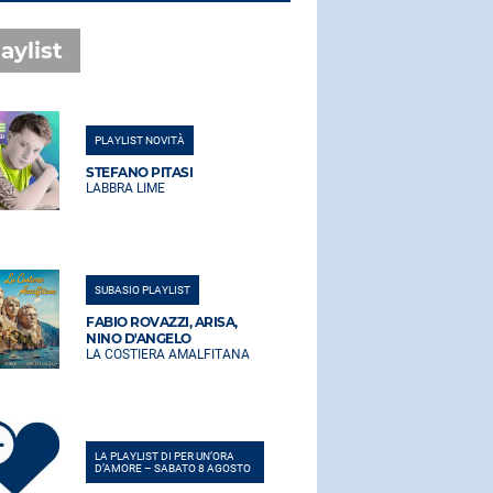
aylist
PLAYLIST NOVITÀ
PLAYLIST NO
STEFANO PITASI
STEFANO PI
LABBRA LIME
LABBRA LIM
SUBASIO PLAYLIST
SUBASIO PLA
FABIO ROVAZZI, ARISA,
FABIO ROVA
NINO D'ANGELO
NINO D'AN
LA COSTIERA AMALFITANA
LA COSTIER
LA PLAYLIST DI PER UN’ORA
LA PLAYLIST 
D’AMORE – SABATO 8 AGOSTO
D’AMORE – 