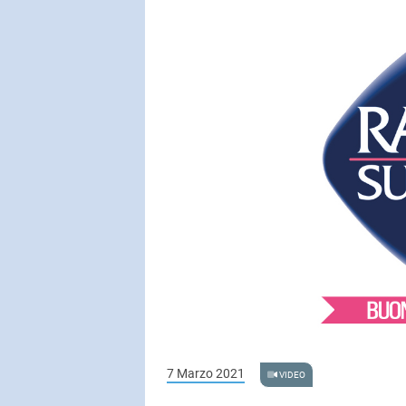
SUBASIO COL
LUNAPOP
Un giorno mi
SUBASIO PER 
Subasio Pe
D'Amore
Ogni canzon
un'emozion
7 Marzo 2021
VIDEO