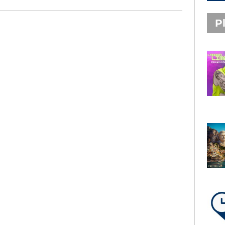
Pl
PLAYLIST NOVITÀ
STEFANO PITASI
LABBRA LIME
SUBASIO PLAYLIST
FABIO ROVAZZI, ARISA,
NINO D'ANGELO
LA COSTIERA AMALFITANA
LA PLAYLIST DI PER UN’ORA
D’AMORE – SABATO 8 AGOSTO