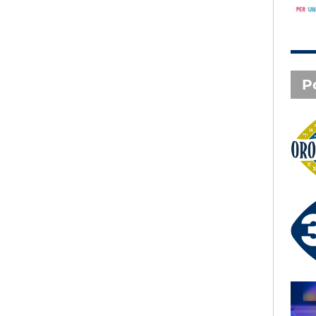
P
Oroscopo
3 X TE - 07-08-2026
Le canzoni della tua vita -
Serena - Orbetello (GR)
SAL DA VINCI - Radio