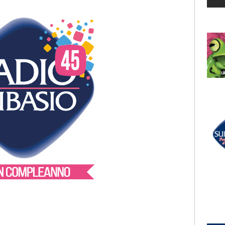
LECTION
RADIO SUBASIO +
MEEK
gliore
Beautiful Freeks
UN'ORA D'AMORE
RADIO SUBASIO DISCO CLUB
r Un'Ora
LADY VIOLET
Inside To Outside
e,
e