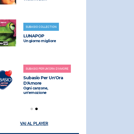
SUBASIO COLLECTION
RADIO SUBAS
LUNAPOP
MEEK
Un giorno migliore
Beautiful F
SUBASIO PER UN'ORA D'AMORE
RADIO SUBAS
Subasio Per Un'Ora
LADY VIO
D'Amore
Inside To Ou
Ogni canzone,
un'emozione
VAI AL PLAYER