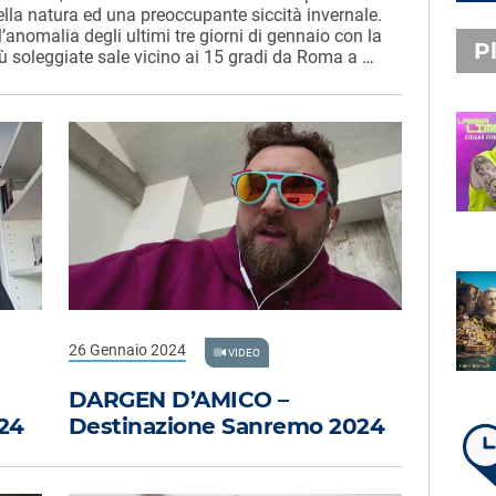
della natura ed una preoccupante siccità invernale.
l’anomalia degli ultimi tre giorni di gennaio con la
Pl
iù soleggiate sale vicino ai 15 gradi da Roma a
…
PLAYLIST NOVITÀ
STEFANO PITASI
LABBRA LIME
SUBASIO PLAYLIST
FABIO ROVAZZI, ARISA,
NINO D'ANGELO
26 Gennaio 2024
VIDEO
LA COSTIERA AMALFITANA
DARGEN D’AMICO –
24
Destinazione Sanremo 2024
LA PLAYLIST DI PER UN’ORA
D’AMORE – GIOVEDÌ 6 AGOSTO