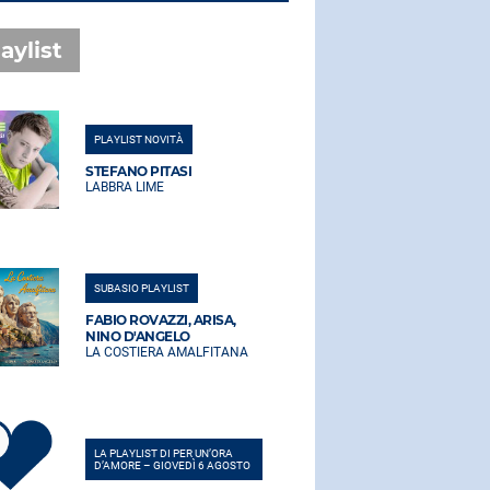
aylist
PLAYLIST NOVITÀ
PLAYLIST NO
STEFANO PITASI
STEFANO PI
LABBRA LIME
LABBRA LIM
SUBASIO PLAYLIST
SUBASIO PLA
FABIO ROVAZZI, ARISA,
FABIO ROVA
NINO D'ANGELO
NINO D'AN
LA COSTIERA AMALFITANA
LA COSTIER
LA PLAYLIST DI PER UN’ORA
LA PLAYLIST 
D’AMORE – GIOVEDÌ 6 AGOSTO
D’AMORE – G