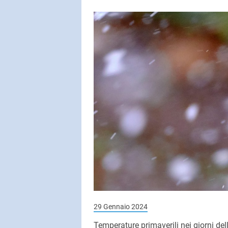
SUBASIO COL
LUCIO BAT
Anna
SUBASIO PER 
Subasio Pe
D'Amore
Ogni canzon
un'emozion
29 Gennaio 2024
Temperature primaverili nei giorni del