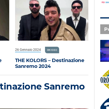
P
SAL DA VINCI - Radio
26 Gennaio 2024
VIDEO
Subasio Music Club
e
THE KOLORS – Destinazione
Sanremo 2024
Oroscopo
tinazione Sanremo
3 X TE - 05-08-2026
Le canzoni della tua vita -