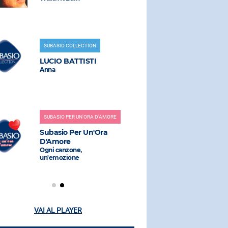
SUBASIO COLLECTION
RADIO SUBAS
LUCIO BATTISTI
SERENA B
Anna
LEVANTE,
Al Mio Paes
SUBASIO PER UN'ORA D'AMORE
RADIO SUBAS
Subasio Per Un'Ora
D'Amore
WILL.I.AM
Ogni canzone,
Scream & S
un'emozione
VAI AL PLAYER