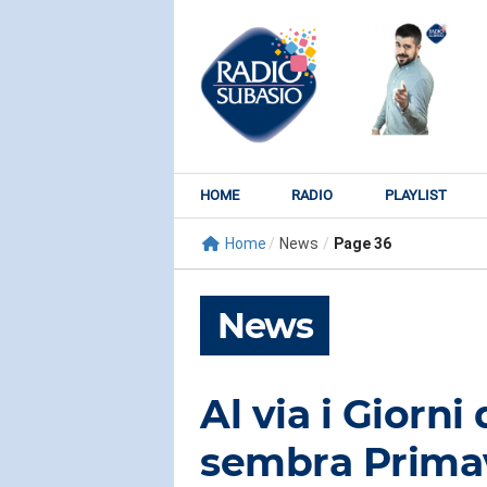
HOME
RADIO
PLAYLIST
Home
/
News
/
Page 36
News
Al via i Giorni
RADIO SUBY
sembra Prima
KATY PER
Watch It Bur