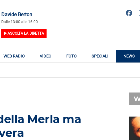
Davide Berton
Dalle 13:00 alle 16:00
ASCOLTA LA DIRETTA
WEB RADIO
VIDEO
FOTO
SPECIALI
NEWS
W
 della Merla ma
RADIO SUBASIO
vera
RY
SIMPLE MINDS
n
Promised You a Miracle