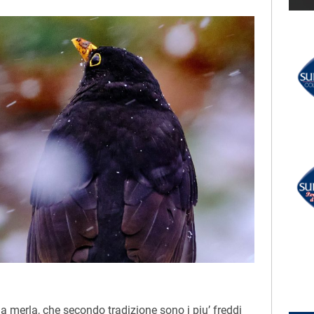
LECTION
RADIO SUBASIO +
TISTI
SERENA BRANCALE,
LEVANTE, DELIA
Al Mio Paese
UN'ORA D'AMORE
RADIO SUBASIO DISCO CLUB
r Un'Ora
WILL.I.AM
e,
Scream & Shout
e
la merla, che secondo tradizione sono i piu’ freddi