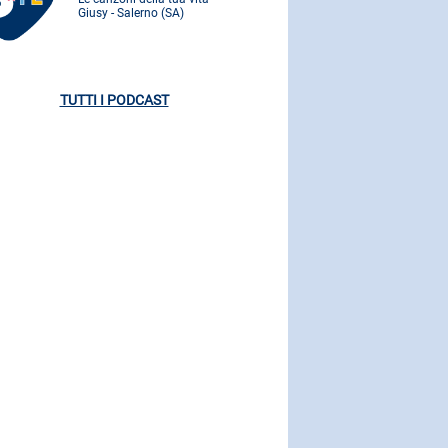
Giusy - Salerno (SA)
Giusy - Saler
TUTTI I PODCAST