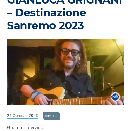
Podcast
– Destinazione
3xTe
Sanremo 2023
Interviste
Playlist
Novità
Subasio Playlist
Web Radio
Radio Subasio
Radio Subasio +
Radio Subasio Disco Club
26 Gennaio 2023
VIDEO
Radio Suby
Guarda l’intervista