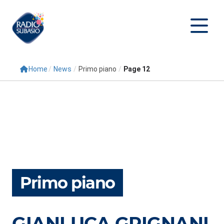
Home
/
News
/
Primo piano
/
Page 12
Cerca
Home
Radio
Palinsesto
Programmi
Primo piano
Conduttori
Repliche
GIANLUCA GRIGNANI