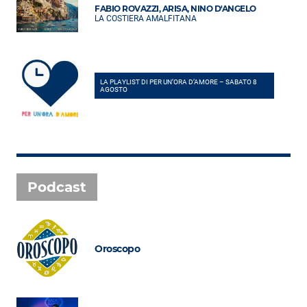
FABIO ROVAZZI, ARISA, NINO D'ANGELO
LA COSTIERA AMALFITANA
LA PLAYLIST DI PER UN’ORA D’AMORE – SABATO 8
AGOSTO
Podcast
Oroscopo