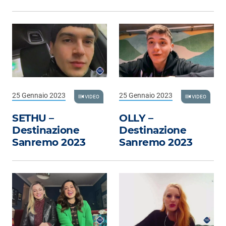
Subasio Collection
Subasio Per Un’Ora D’Amore
Video
Foto
Speciali
25 Gennaio 2023
25 Gennaio 2023
VIDEO
VIDEO
Oroscopo
SETHU –
OLLY –
Radio Subasio Music Club
Destinazione
Destinazione
Sanremo 2023
Sanremo 2023
Sanremo 2026
News
Musica
Cultura