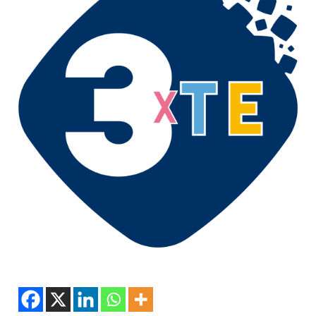
Podcast
3xTe
Interviste
Playlist
Novità
Subasio Playlist
Web Radio
Radio Subasio
Radio Subasio +
Radio Subasio Disco Club
Radio Suby