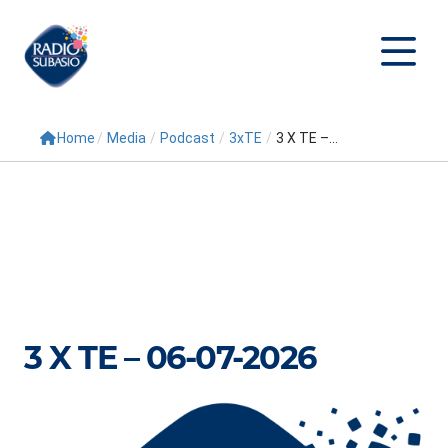
Home
/
Media
/
Podcast
/
3xTE
/
3 X TE –...
Cerca
Home
Radio
Palinsesto
Programmi
3 X TE – 06-07-2026
Conduttori
Repliche