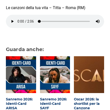
Subasio Collection
Le canzoni della tua vita – Titta – Roma (RM)
Subasio Per Un’Ora D’Amore
Video
Foto
Speciali
Guarda anche:
Oroscopo
Radio Subasio Music Club
Sanremo 2026
News
Musica
Sanremo 2026:
Sanremo 2026:
Oscar 2026: la
Cultura
Identi-Card
Identi-Card
shortlist per la
ARISA
SAYF
Canzone