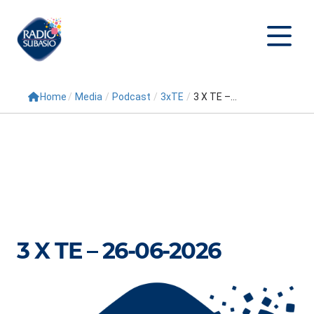
Home
/
Media
/
Podcast
/
3xTE
/
3 X TE –...
Cerca
Home
Radio
Palinsesto
Programmi
3 X TE – 26-06-2026
Conduttori
Repliche