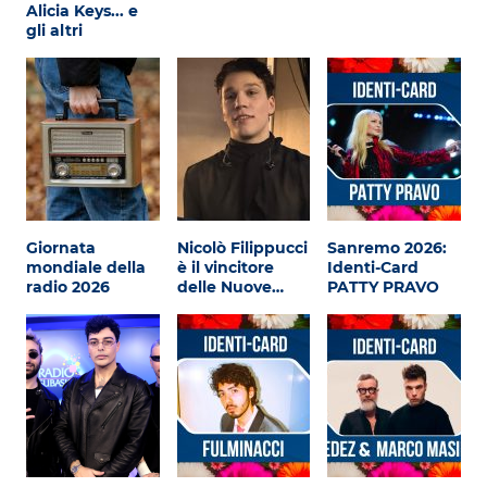
Attualità
Alicia Keys... e
gli altri
Costume
Extra
Eventi
Giornata
Nicolò Filippucci
Sanremo 2026:
mondiale della
è il vincitore
Identi-Card
radio 2026
delle Nuove…
PATTY PRAVO