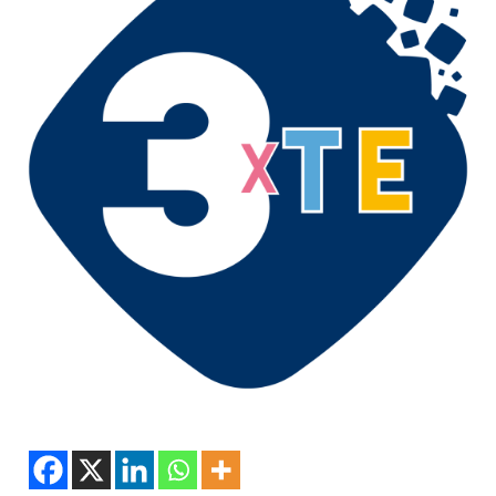
Podcast
3xTe
Interviste
Playlist
Novità
Subasio Playlist
Web Radio
Radio Subasio
Radio Subasio +
Radio Subasio Disco Club
Radio Suby