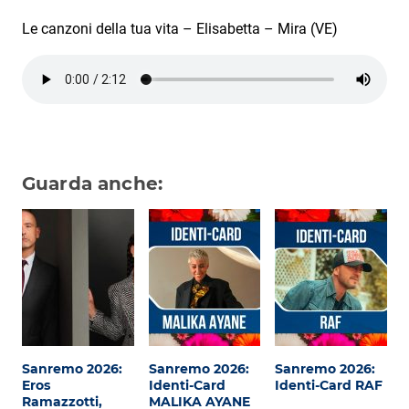
Subasio Collection
Le canzoni della tua vita – Elisabetta – Mira (VE)
Subasio Per Un’Ora D’Amore
Video
Foto
Speciali
Guarda anche:
Oroscopo
Radio Subasio Music Club
Sanremo 2026
News
Musica
Sanremo 2026:
Sanremo 2026:
Sanremo 2026:
Cultura
Eros
Identi-Card
Identi-Card RAF
Ramazzotti,
MALIKA AYANE