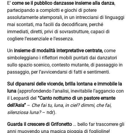
E’
come se il pubblico danzasse insieme alla danza
,
partecipando a complotti e giochi di potere
assolutamente atemporali, in un intrecciarsi di linguaggi
mai scontati, ma facili da decodificare, perché
immediati, diretti, privi di sovrastrutture, capaci di
cogliere l’essenziale e l’essenza.
Un
insieme di modalità interpretative centrate,
come
simboleggiano i riflettori mobili puntati dai danzatori
sullo spazio scenico, contesto mutante, di passaggio in
passaggio, per l’avvicendarsi di fatti e sentimenti.
Sul dipanarsi delle vicende, brilla lontana e immobile la
luna
(approfondendo l’analisi, inevitabile l’aggancio con
il Leopardi del
“Canto notturno di un pastore errante
dell’Asia”
–
Che fai tu, luna, in ciel? dimmi, che fai,
silenziosa luna?
– ndr).
Guarda il crescere di Grifonetto
… bello far trascorrere gli
anni muovendo una magica pioggia di foglioline!