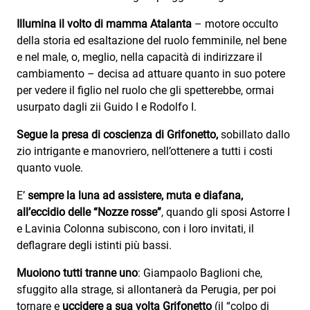
Illumina il volto di mamma Atalanta
– motore occulto
della storia ed esaltazione del ruolo femminile, nel bene
e nel male, o, meglio, nella capacità di indirizzare il
cambiamento – decisa ad attuare quanto in suo potere
per vedere il figlio nel ruolo che gli spetterebbe, ormai
usurpato dagli zii Guido I e Rodolfo I.
Segue la presa di coscienza di Grifonetto,
sobillato dallo
zio intrigante e manovriero, nell’ottenere a tutti i costi
quanto vuole.
E’
sempre la luna ad assistere, muta e diafana,
all’eccidio delle “Nozze rosse”
, quando gli sposi Astorre I
e Lavinia Colonna subiscono, con i loro invitati, il
deflagrare degli istinti più bassi.
Muoiono tutti tranne uno
: Giampaolo Baglioni che,
sfuggito alla strage, si allontanerà da Perugia, per poi
tornare e
uccidere a sua volta Grifonetto
(il “colpo di