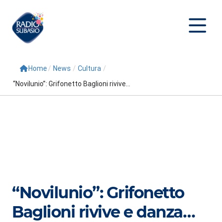
Home
/
News
/
Cultura
/
Cerca
“Novilunio”: Grifonetto Baglioni rivive...
Home
Radio
Palinsesto
Programmi
Conduttori
“Novilunio”: Grifonetto
Repliche
Baglioni rivive e danza…