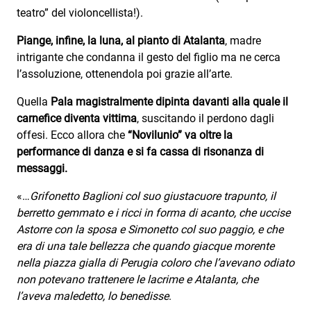
teatro” del violoncellista!).
Piange, infine, la luna, al pianto di Atalanta
, madre
intrigante che condanna il gesto del figlio ma ne cerca
l’assoluzione, ottenendola poi grazie all’arte.
Quella
Pala magistralmente dipinta davanti alla quale il
carnefice diventa vittima
, suscitando il perdono dagli
offesi. Ecco allora che
“Novilunio” va oltre la
performance di danza e si fa cassa di risonanza di
messaggi.
«…
Grifonetto Baglioni col suo giustacuore trapunto, il
berretto gemmato e i ricci in forma di acanto, che uccise
Astorre con la sposa e Simonetto col suo paggio, e che
era di una tale bellezza che quando giacque morente
nella piazza gialla di Perugia coloro che l’avevano odiato
non potevano trattenere le lacrime e Atalanta, che
l’aveva maledetto, lo benedisse
.