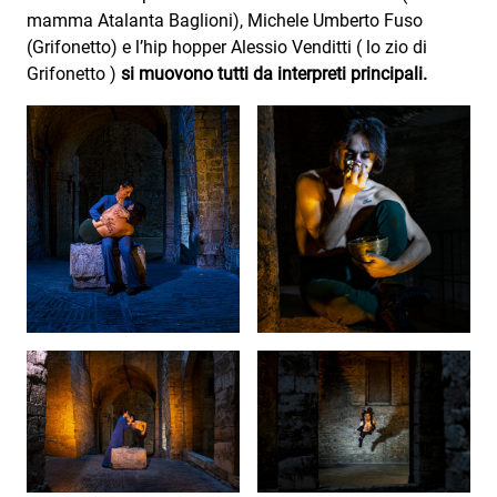
Attualità
mamma Atalanta Baglioni), Michele Umberto Fuso
(Grifonetto) e l’hip hopper Alessio Venditti ( lo zio di
Costume
Grifonetto )
si muovono tutti da interpreti principali.
Extra
Eventi