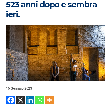
Podcast
523 anni dopo e sembra
3xTe
ieri.
Interviste
Playlist
Novità
Subasio Playlist
Web Radio
Radio Subasio
Radio Subasio +
16 Gennaio 2023
Radio Subasio Disco Club
Radio Suby