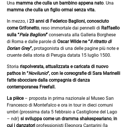
Subasio Collection
Una
mamma che culla un bambino appena nato
. Una
mamma che culla un figlio ormai senza vita.
Subasio Per Un’Ora D’Amore
In mezzo, i
23 anni di Federico Baglioni, conosciuto
Video
come Grifonetto
, reso immortale dai pennelli di
Raffaello
sulla “
Pala Baglioni
”
conservata alla Galleria Borghese
Foto
di Roma e dalle parole di
Oscar Wilde ne “
Il ritratto di
Speciali
Dorian Grey
”,
protagonista di una delle pagine più note e
cruente della storia di Perugia datata 15 luglio 1500.
Oroscopo
Storia
rispolverata, attualizzata e caricata di nuovo
Radio Subasio Music Club
pathos in “
Novilunio
“, con le coreografie di Sara Marinelli
fatte sbocciare dalla compagnia di danza
Sanremo 2026
contemporanea Freefall.
News
La pièce
– proposta in prima nazionale al Museo San
Francesco di Montefalco e ora in tour in dieci comuni
Musica
umbri (prossima data 5 febbraio a Castiglione del Lago
Cultura
– ndr)
si sviluppa come un dramma shakespeariano
,
in
cui i danzatori
professionisti Eleonora Cantarini (la