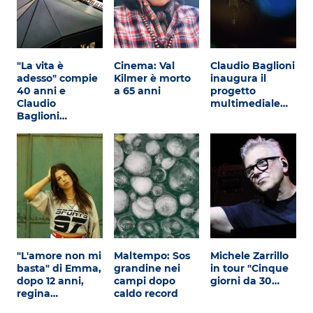
"La vita è
Cinema: Val
Claudio Baglioni
adesso" compie
Kilmer è morto
inaugura il
40 anni e
a 65 anni
progetto
Claudio
multimediale…
Baglioni…
"L'amore non mi
Maltempo: Sos
Michele Zarrillo
basta" di Emma,
grandine nei
in tour "Cinque
dopo 12 anni,
campi dopo
giorni da 30…
regina…
caldo record