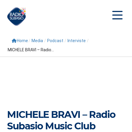
Home
/
Media
/
Podcast
/
Interviste
/
Cerca
MICHELE BRAVI – Radio...
Home
Radio
Palinsesto
Programmi
Conduttori
MICHELE BRAVI – Radio
Repliche
Subasio Music Club