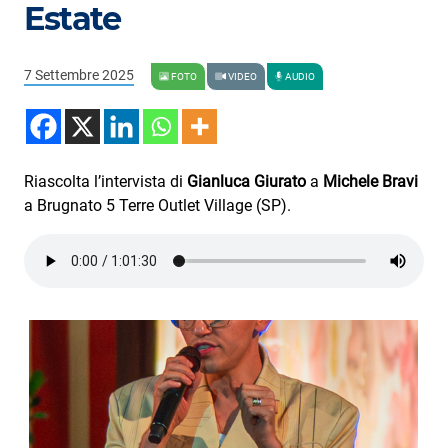
Podcast
Estate
3xTe
7 Settembre 2025
FOTO
VIDEO
AUDIO
Interviste
Playlist
Novità
Riascolta l’intervista di
Gianluca Giurato
a
Michele Bravi
a Brugnato 5 Terre Outlet Village (SP).
Subasio Playlist
Web Radio
Radio Subasio
Radio Subasio +
Radio Subasio Disco Club
Radio Suby