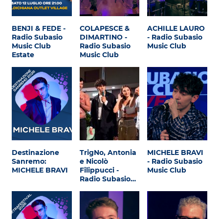
Attualità
Costume
BENJI & FEDE -
COLAPESCE &
ACHILLE LAURO
Radio Subasio
DIMARTINO -
- Radio Subasio
Extra
Music Club
Radio Subasio
Music Club
Estate
Music Club
Eventi
Destinazione
TrigNo, Antonia
MICHELE BRAVI
Sanremo:
e Nicolò
- Radio Subasio
MICHELE BRAVI
Filippucci -
Music Club
Radio Subasio…