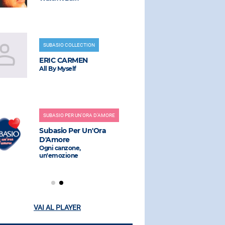
SUBASIO COLLECTION
RADIO SUBAS
ERIC CARMEN
CELESTE
All By Myself
Stop This F
SUBASIO PER UN'ORA D'AMORE
RADIO SUBAS
Subasio Per Un'Ora
FRANCO 
D'Amore
Centro Di Gr
Permanente 
Ogni canzone,
Remix)
un'emozione
VAI AL PLAYER