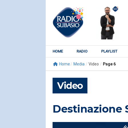
HOME
RADIO
PLAYLIST
Home
/
Media
/
Video
/
Page 6
Video
Destinazione
RADIO SUBY
KATY PER
Watch It Bur