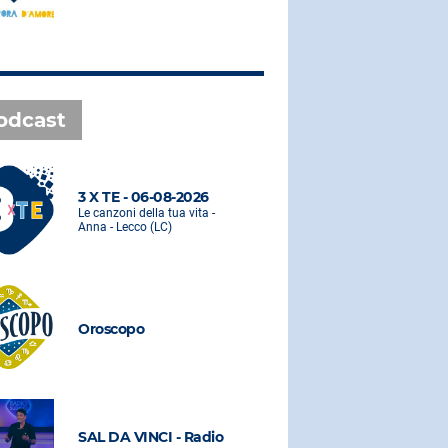
odcast
3 X TE - 06-08-2026
3 X TE - 0
Le canzoni della tua vita -
Le canzoni de
Anna - Lecco (LC)
Anna - Lecco
Oroscopo
Oroscopo
SAL DA VINCI - Radio
SAL DA VI