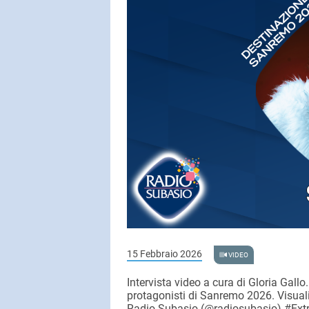
SUBASIO COL
ERIC CAR
All By Myself
SUBASIO PER 
Subasio Pe
D'Amore
Ogni canzon
un'emozion
15 Febbraio 2026
VIDEO
Intervista video a cura di Gloria Gallo.
protagonisti di Sanremo 2026. Visual
Radio Subasio (@radiosubasio) #Extr