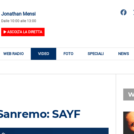
Jonathan Mensi
Dalle 10:00 alle 13:00
ASCOLTA LA DIRETTA
WEB RADIO
VIDEO
FOTO
SPECIALI
NEWS
W
 Sanremo: SAYF
RADIO SUBASIO
RY
NOEMI
n
Tu Cosa Fai Questa Sera