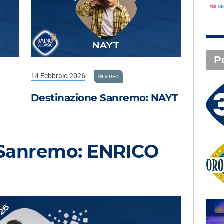
P
14 Febbraio 2026
VIDEO
Destinazione Sanremo: NAYT
3 X TE - 06-08-2026
Le canzoni della tua vita -
Anna - Lecco (LC)
 Sanremo: ENRICO
Oroscopo
SAL DA VINCI - Radio