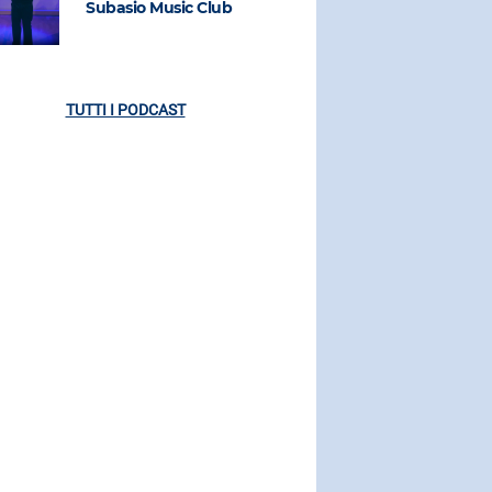
Subasio Music Club
Subasio M
TUTTI I PODCAST