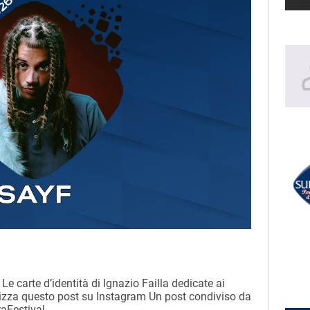
LECTION
RADIO SUBASIO +
MEN
CELESTE
Stop This Flame
UN'ORA D'AMORE
RADIO SUBASIO DISCO CLUB
r Un'Ora
FRANCO BATTIATO
Centro Di Gravità
Permanente (Eiffel 65
e,
Remix)
e
 Le carte d’identità di Ignazio Failla dedicate ai
izza questo post su Instagram Un post condiviso da
aFestival