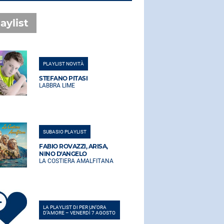
aylist
PLAYLIST NOVITÀ
PLAYLIST NO
STEFANO PITASI
STEFANO PI
LABBRA LIME
LABBRA LIM
SUBASIO PLAYLIST
SUBASIO PLA
FABIO ROVAZZI, ARISA,
FABIO ROVA
NINO D'ANGELO
NINO D'AN
LA COSTIERA AMALFITANA
LA COSTIER
LA PLAYLIST DI PER UN’ORA
LA PLAYLIST 
D’AMORE – VENERDÌ 7 AGOSTO
D’AMORE – V