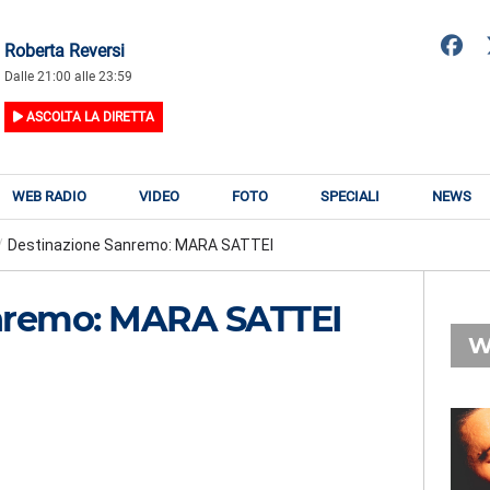
Roberta Reversi
Dalle 21:00 alle 23:59
ASCOLTA LA DIRETTA
WEB RADIO
VIDEO
FOTO
SPECIALI
NEWS
/
Destinazione Sanremo: MARA SATTEI
nremo: MARA SATTEI
W
RADIO SUBASIO
RY
883
n
Nient'altro Che Noi