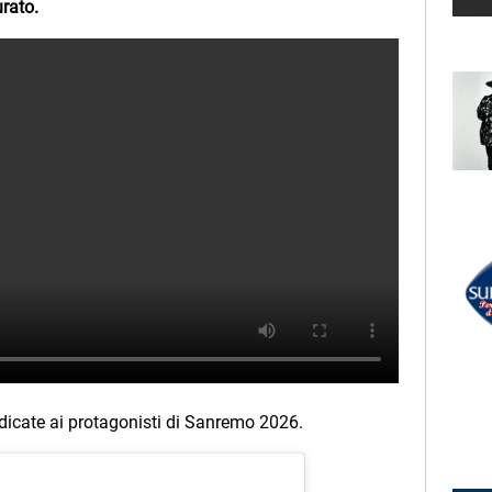
rato.
LECTION
RADIO SUBASIO +
LLA
JOHN LENNON
Imagine
UN'ORA D'AMORE
RADIO SUBASIO DISCO CLUB
r Un'Ora
PINGUINI TATTICI
NUCLEARI
e,
Giovani Wannabe
e
icate ai protagonisti di Sanremo 2026.