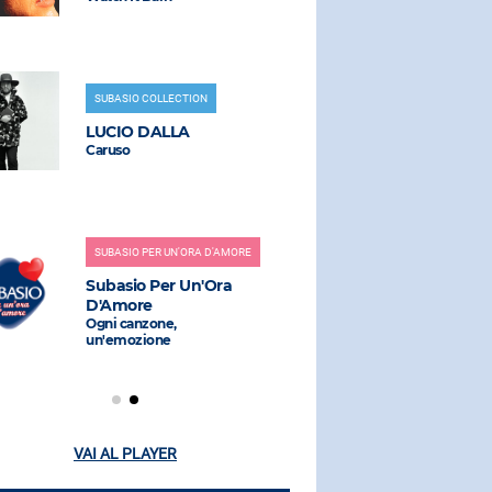
SUBASIO COLLECTION
RADIO SUBAS
LUCIO DALLA
JOHN LE
Caruso
Imagine
SUBASIO PER UN'ORA D'AMORE
RADIO SUBAS
Subasio Per Un'Ora
PINGUINI 
D'Amore
NUCLEAR
Ogni canzone,
Giovani Wa
un'emozione
VAI AL PLAYER