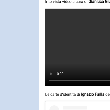
Intervista video a cura di
Gianluca Giu
SUBASIO COL
LUCIO DA
Caruso
SUBASIO PER 
Subasio Pe
D'Amore
Ogni canzon
un'emozion
Le carte d’identità di
Ignazio Failla
ded