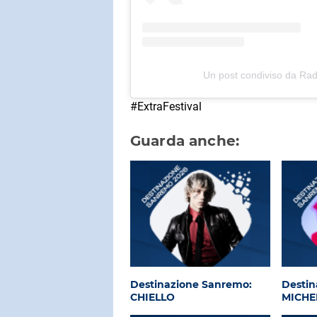
Un post condiviso da Ra
#ExtraFestival
Guarda anche:
Destinazione Sanremo:
Destin
CHIELLO
MICHE