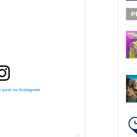
Pl
PLAYLIST NOVITÀ
STEFANO PITASI
LABBRA LIME
SUBASIO PLAYLIST
o post su Instagram
FABIO ROVAZZI, ARISA,
NINO D'ANGELO
LA COSTIERA AMALFITANA
LA PLAYLIST DI PER UN’ORA
D’AMORE – VENERDÌ 7 AGOSTO