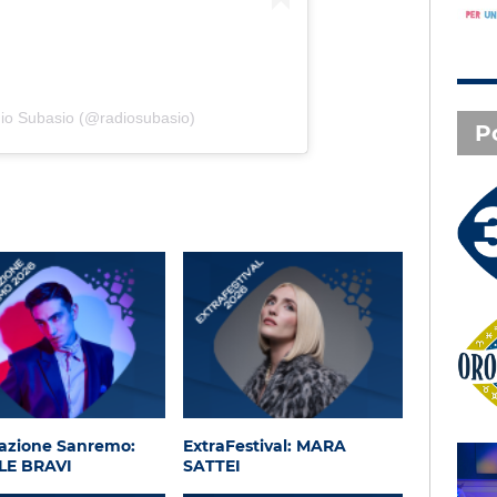
dio Subasio (@radiosubasio)
P
3 X TE - 07-08-2026
Le canzoni della tua vita -
Serena - Orbetello (GR)
Oroscopo
azione Sanremo:
ExtraFestival: MARA
LE BRAVI
SATTEI
SAL DA VINCI - Radio