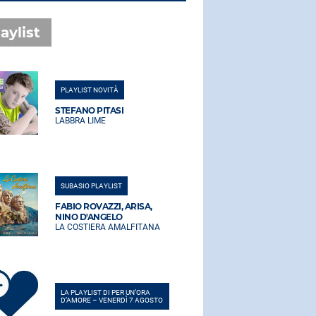
aylist
PLAYLIST NOVITÀ
PLAYLIST NO
STEFANO PITASI
STEFANO PI
LABBRA LIME
LABBRA LIM
SUBASIO PLAYLIST
SUBASIO PLA
FABIO ROVAZZI, ARISA,
FABIO ROVA
NINO D'ANGELO
NINO D'AN
LA COSTIERA AMALFITANA
LA COSTIER
LA PLAYLIST DI PER UN’ORA
LA PLAYLIST 
D’AMORE – VENERDÌ 7 AGOSTO
D’AMORE – V