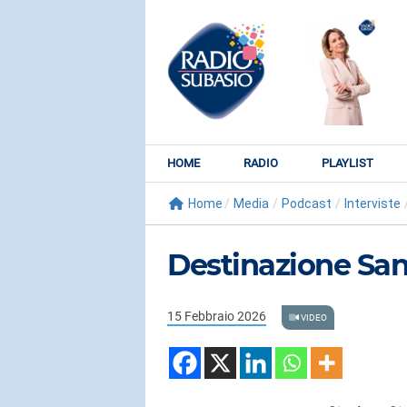
HOME
RADIO
PLAYLIST
Home
/
Media
/
Podcast
/
Interviste
Destinazione Sa
15 Febbraio 2026
VIDEO
RADIO SUBY
KATY PER
Watch It Bur