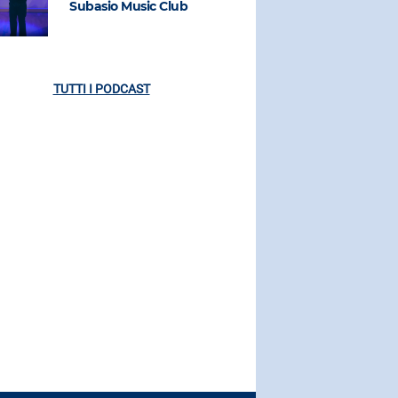
Subasio Music Club
Subasio M
TUTTI I PODCAST