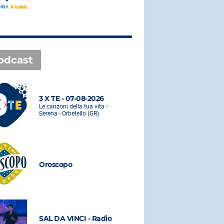
odcast
3 X TE - 07-08-2026
3 X TE - 0
Le canzoni della tua vita -
Le canzoni de
Serena - Orbetello (GR)
Serena - Orbe
Oroscopo
Oroscopo
SAL DA VINCI - Radio
SAL DA VI