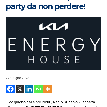
Podcast
party da non perdere!
3xTe
Interviste
Playlist
Novità
Subasio Playlist
Web Radio
Radio Subasio
22 Giugno 2023
Radio Subasio +
Radio Subasio Disco Club
Radio Suby
Il 22 giugno dalle ore 20:00, Radio Subasio vi aspetta