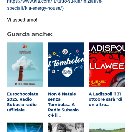
https://www.kia.com/it/tutto-su-kia/iniziative-
Attualità
speciali/kia-energy-house/)
Costume
Vi aspettiamo!
Extra
Guarda anche:
Eventi
Eurochocolate
Non è Natale
A Ladispoli il 31
2025. Radio
senza
ottobre sarà "di
Subasio radio
Tombola... A
un altro…
ufficiale
Radio Subasio
c'è il…