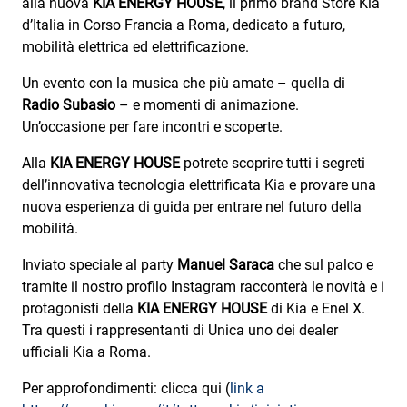
alla nuova
KIA ENERGY HOUSE
, il primo brand Store Kia
Subasio Collection
d’Italia in Corso Francia a Roma, dedicato a futuro,
Subasio Per Un’Ora D’Amore
mobilità elettrica ed elettrificazione.
Video
Un evento con la musica che più amate – quella di
Radio Subasio
– e momenti di animazione.
Foto
Un’occasione per fare incontri e scoperte.
Speciali
Alla
KIA ENERGY HOUSE
potrete scoprire tutti i segreti
dell’innovativa tecnologia elettrificata Kia e provare una
Oroscopo
nuova esperienza di guida per entrare nel futuro della
Radio Subasio Music Club
mobilità.
Sanremo 2026
Inviato speciale al party
Manuel Saraca
che sul palco e
tramite il nostro profilo Instagram racconterà le novità e i
News
protagonisti della
KIA ENERGY HOUSE
di Kia e Enel X.
Tra questi i rappresentanti di Unica uno dei dealer
Musica
ufficiali Kia a Roma.
Cultura
Per approfondimenti: clicca qui (
link a