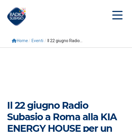
Home
/
Eventi
/
Il 22 giugno Radio...
Cerca
Home
Radio
Palinsesto
Programmi
Il 22 giugno Radio
Conduttori
Subasio a Roma alla KIA
Repliche
ENERGY HOUSE per un