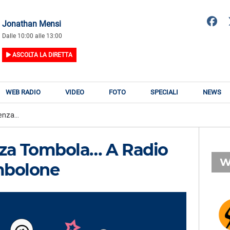
Jonathan Mensi
Dalle 10:00 alle 13:00
ASCOLTA LA DIRETTA
WEB RADIO
VIDEO
FOTO
SPECIALI
NEWS
nza...
nza Tombola… A Radio
W
ombolone
RADIO SUBASIO
RY
LEVANTE
n
Tikibombom