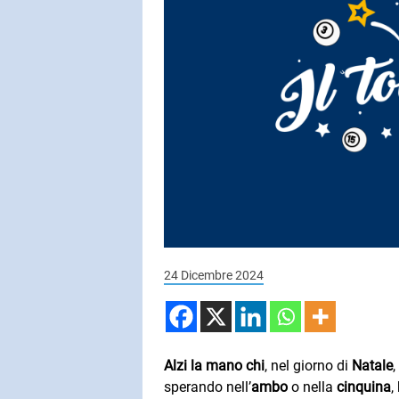
SUBASIO COL
MIA MART
E non finisce
SUBASIO PER 
Subasio Pe
D'Amore
Ogni canzon
24 Dicembre 2024
un'emozion
Alzi la mano chi
, nel giorno di
Natale
,
sperando nell’
ambo
o nella
cinquina
,