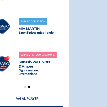
SUBASIO COLLECTION
RADIO SUBAS
MIA MARTINI
POLICE
E non finisce mica il cielo
So Lonely
SUBASIO PER UN'ORA D'AMORE
RADIO SUBAS
Subasio Per Un'Ora
LA RAFFI
D'Amore
ANNI 00
Ogni canzone,
un'emozione
VAI AL PLAYER