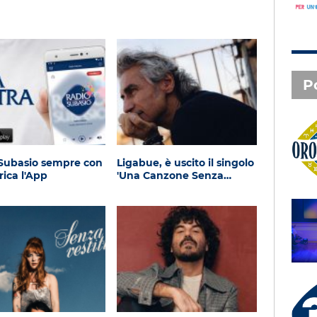
P
Oroscopo
Subasio sempre con
Ligabue, è uscito il singolo
rica l'App
'Una Canzone Senza…
SAL DA VINCI - Radio
Subasio Music Club
3 X TE - 05-08-2026
Le canzoni della tua vita -