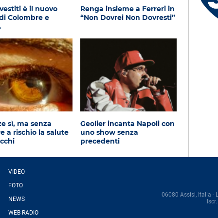
Giusy - Salerno (SA)
estiti è il nuovo
Renga insieme a Ferreri in
di Colombre e
“Non Dovrei Non Dovresti”
…
e sì, ma senza
Geolier incanta Napoli con
 a rischio la salute
uno show senza
occhi
precedenti
VIDEO
FOTO
06080 Assisi, Italia - 
NEWS
Isc
WEB RADIO