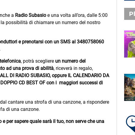
Pl
anche a
Radio Subasio
e una volta all’ora, dalle 5:00
rà la possibilità di chiamare un numero del nostro
PLAYLIST NOVITÀ
onduttori e prenotarsi
con un SMS al 3480758060
STEFANO PITASI
.
LABBRA LIME
 telefonica
, potrà scegliere
un numero del
o ad una prova di
abilità
, riceverà in regalo,
LL DI RADIO SUBASIO, oppure
IL CALENDARIO DA
SUBASIO PLAYLIST
l
DOPPIO CD BEST OF con i maggiori successi di
FABIO ROVAZZI, ARISA,
NINO D'ANGELO
LA COSTIERA AMALFITANA
dal cantare una strofa di una canzone, a rispondere
ofa di una canzone.
e per sapere quale sarà il tuo, non serve che una
LA PLAYLIST DI PER UN’ORA
D’AMORE – GIOVEDÌ 6 AGOSTO