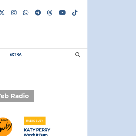
EXTRA
eb Radio
RADIO SUBY
RADIO SUBAS
KATY PERRY
LEVANTE
Watch It Burn
Tikibombo