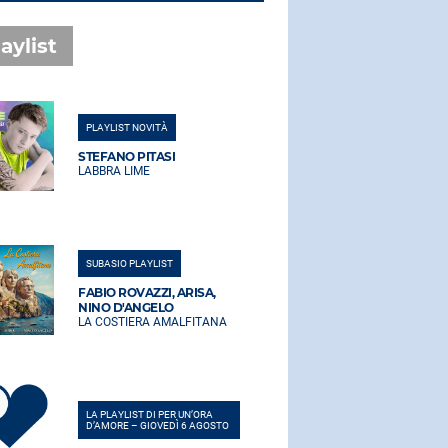
aylist
PLAYLIST NOVITÀ
PLAYLIST NO
STEFANO PITASI
STEFANO PI
LABBRA LIME
LABBRA LIM
SUBASIO PLAYLIST
SUBASIO PLA
FABIO ROVAZZI, ARISA,
FABIO ROVA
NINO D'ANGELO
NINO D'AN
LA COSTIERA AMALFITANA
LA COSTIER
LA PLAYLIST DI PER UN’ORA
LA PLAYLIST 
D’AMORE – GIOVEDÌ 6 AGOSTO
D’AMORE – G