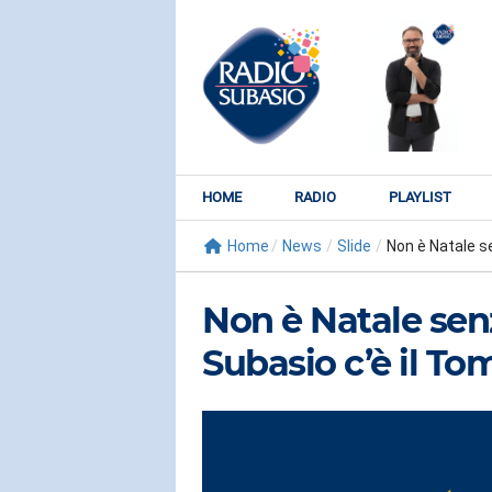
HOME
RADIO
PLAYLIST
Home
/
News
/
Slide
/
Non è Natale se
Non è Natale se
Subasio c’è il T
RADIO SUBY
KATY PER
Watch It Bur