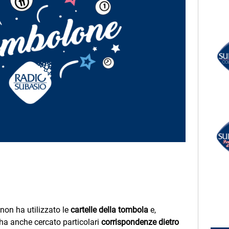
LECTION
RADIO SUBASIO +
INI
POLICE
 mica il cielo
So Lonely
UN'ORA D'AMORE
RADIO SUBASIO DISCO CLUB
r Un'Ora
LA RAFFICA
ANNI 00
e,
e
 non ha utilizzato le
cartelle della tombola
e,
 ha anche cercato particolari
corrispondenze dietro