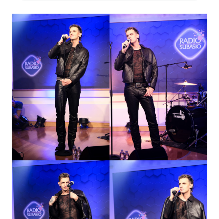
Subasio Collection
Subasio Per Un’Ora D’Amore
Video
Foto
Speciali
Oroscopo
Radio Subasio Music Club
Sanremo 2026
News
Musica
Cultura