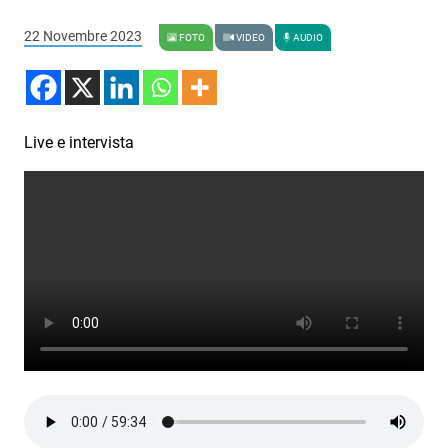
Podcast
22 Novembre 2023
FOTO
VIDEO
AUDIO
3xTe
Interviste
Playlist
Live e intervista
Novità
Subasio Playlist
Web Radio
Radio Subasio
Radio Subasio +
Radio Subasio Disco Club
Radio Suby