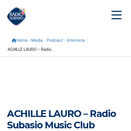
Home
/
Media
/
Podcast
/
Interviste
/
Cerca
ACHILLE LAURO – Radio...
Home
Radio
Palinsesto
Programmi
Conduttori
ACHILLE LAURO – Radio
Repliche
Subasio Music Club