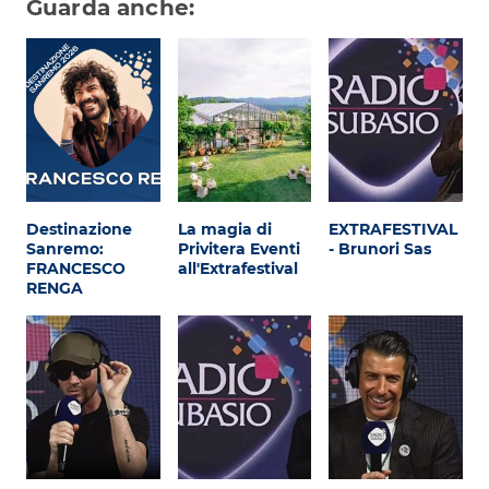
Subasio Collection
Guarda anche:
Subasio Per Un’Ora D’Amore
Video
Foto
Speciali
Oroscopo
Destinazione
La magia di
EXTRAFESTIVAL
Sanremo:
Privitera Eventi
- Brunori Sas
FRANCESCO
all'Extrafestival
Radio Subasio Music Club
RENGA
Sanremo 2026
News
Musica
Cultura