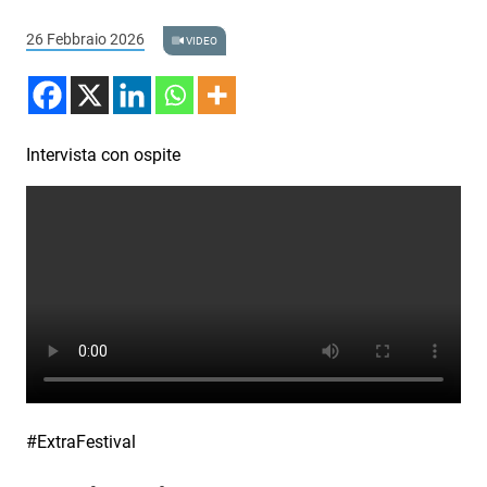
Podcast
26 Febbraio 2026
VIDEO
3xTe
Interviste
Playlist
Intervista con ospite
Novità
Subasio Playlist
Web Radio
Radio Subasio
Radio Subasio +
Radio Subasio Disco Club
#ExtraFestival
Radio Suby