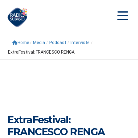
Home
/
Media
/
Podcast
/
Interviste
/
Cerca
ExtraFestival: FRANCESCO RENGA
Home
Radio
Palinsesto
Programmi
Conduttori
ExtraFestival:
Repliche
FRANCESCO RENGA