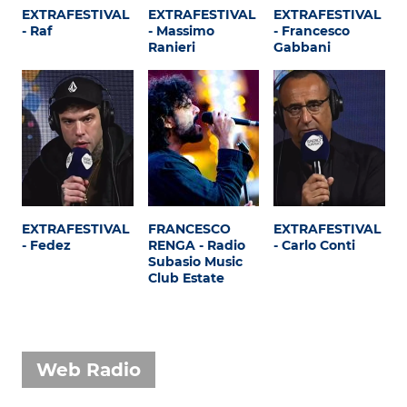
Attualità
EXTRAFESTIVAL
EXTRAFESTIVAL
EXTRAFESTIVAL
- Raf
- Massimo
- Francesco
Costume
Ranieri
Gabbani
Extra
Eventi
EXTRAFESTIVAL
FRANCESCO
EXTRAFESTIVAL
- Fedez
RENGA - Radio
- Carlo Conti
Subasio Music
Club Estate
Web Radio