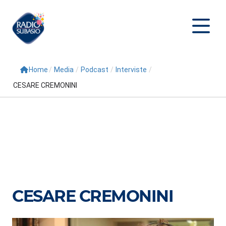
Home
/
Media
/
Podcast
/
Interviste
/
Cerca
CESARE CREMONINI
Home
Radio
Palinsesto
Programmi
Conduttori
CESARE CREMONINI
Repliche