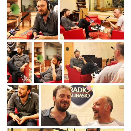
Subasio Collection
Subasio Per Un’Ora D’Amore
Video
Foto
Speciali
Oroscopo
Radio Subasio Music Club
Sanremo 2026
News
Musica
Cultura