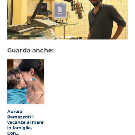
Attualità
Costume
Extra
Eventi
Guarda anche:
Aurora
Ramazzotti:
vacanze al mare
in famiglia.
Con…