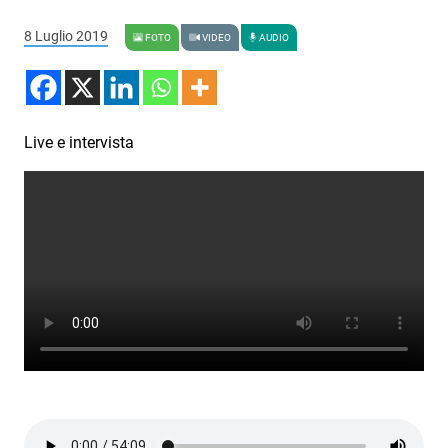
Podcast
8 Luglio 2019
FOTO
VIDEO
AUDIO
3xTe
Interviste
Playlist
Live e intervista
Novità
Subasio Playlist
Web Radio
Radio Subasio
Radio Subasio +
Radio Subasio Disco Club
Radio Suby