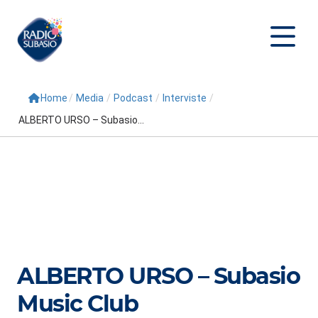
Home
/
Media
/
Podcast
/
Interviste
/
Cerca
ALBERTO URSO – Subasio...
Home
Radio
Palinsesto
Programmi
Conduttori
ALBERTO URSO – Subasio
Repliche
Music Club