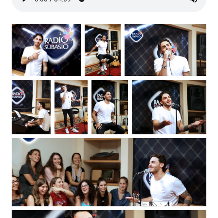
Subasio Collection
Subasio Per Un’Ora D’Amore
Video
Foto
Speciali
Oroscopo
Radio Subasio Music Club
Sanremo 2026
News
Musica
Cultura