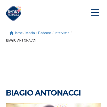
Home
/
Media
/
Podcast
/
Interviste
/
Cerca
BIAGIO ANTONACCI
Home
Radio
Palinsesto
Programmi
Conduttori
BIAGIO ANTONACCI
Repliche