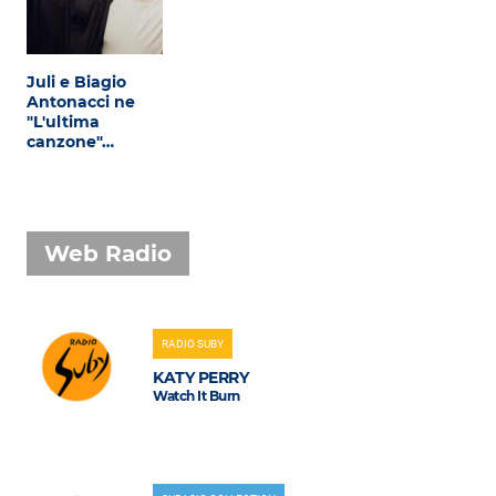
Attualità
Costume
Juli e Biagio
Extra
Antonacci ne
"L'ultima
canzone"…
Eventi
Web Radio
RADIO SUBY
KATY PERRY
Watch It Burn