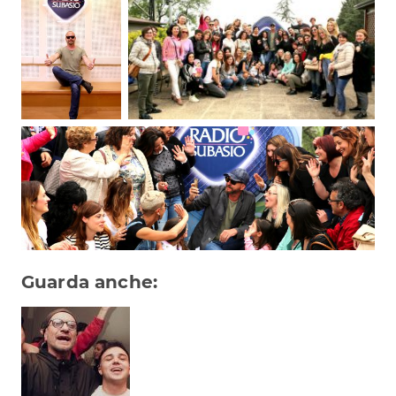
Subasio Collection
Subasio Per Un’Ora D’Amore
Video
Foto
Speciali
Oroscopo
Radio Subasio Music Club
Sanremo 2026
Guarda anche:
News
Musica
Cultura