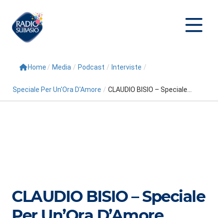
Home
/
Media
/
Podcast
/
Interviste
/
Cerca
Speciale Per Un'Ora D'Amore
/
CLAUDIO BISIO – Speciale...
Home
Radio
Palinsesto
Programmi
Conduttori
CLAUDIO BISIO – Speciale
Repliche
Per Un’Ora D’Amore