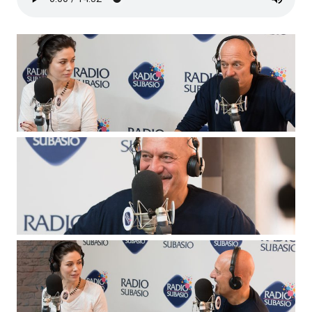
Subasio Collection
Subasio Per Un’Ora D’Amore
Video
Foto
Speciali
Oroscopo
Radio Subasio Music Club
Sanremo 2026
News
Musica
Cultura