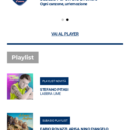
Ogni canzone, un'emozione
VAI AL PLAYER
Playlist
PLAYLIST NOVITÀ
STEFANO PITASI
LABBRA LIME
SUBASIO PLAYLIST
FABIO ROVAZZI, ARISA, NINO D'ANGELO