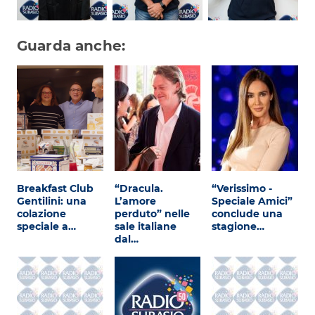
Guarda anche:
Breakfast Club
“Dracula.
“Verissimo -
Gentilini: una
L’amore
Speciale Amici”
colazione
perduto” nelle
conclude una
speciale a…
sale italiane
stagione…
dal…