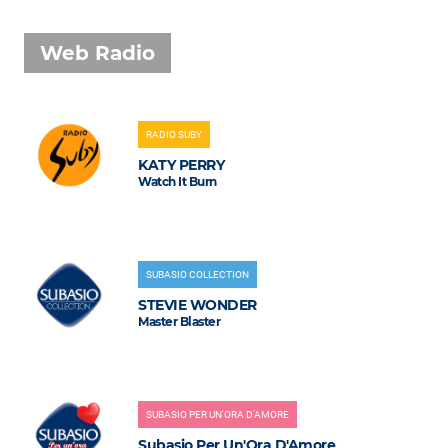
Web Radio
RADIO SUBY
KATY PERRY
Watch It Burn
SUBASIO COLLECTION
STEVIE WONDER
Master Blaster
SUBASIO PER UN'ORA D'AMORE
Subasio Per Un'Ora D'Amore