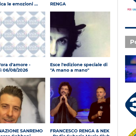
ca le emozioni ...
RENGA
P
'ora d'amore -
Esce l'edizione speciale di
SAL DA VINCI - Radio
ì 06/08/2026
"A mano a mano"
Subasio Music Club
3 X TE - 07-08-2026
Le canzoni della tua vita -
Serena - Orbetello (GR)
NAZIONE SANREMO
FRANCESCO RENGA & NEK