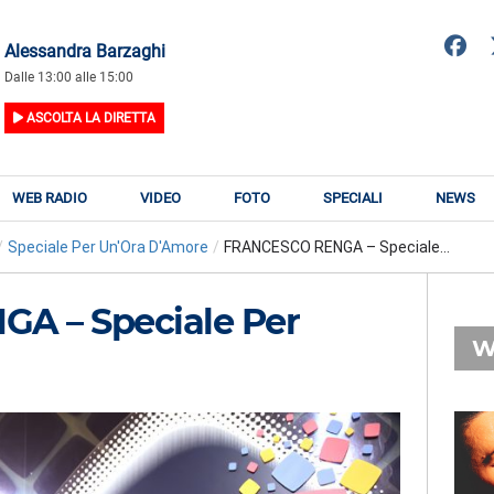
Alessandra Barzaghi
Dalle 13:00 alle 15:00
ASCOLTA LA DIRETTA
WEB RADIO
VIDEO
FOTO
SPECIALI
NEWS
/
Speciale Per Un'Ora D'Amore
/
FRANCESCO RENGA – Speciale...
A – Speciale Per
W
RADIO SUBASIO
RY
RADIO SUBASIO
n
Suoni Emozioni e Sogni