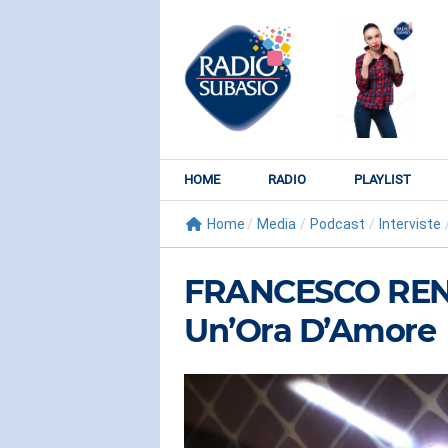
HOME
RADIO
PLAYLIST
Home
/
Media
/
Podcast
/
Interviste
FRANCESCO RENG
Un’Ora D’Amore
RADIO SUBY
KATY PER
Watch It Bur