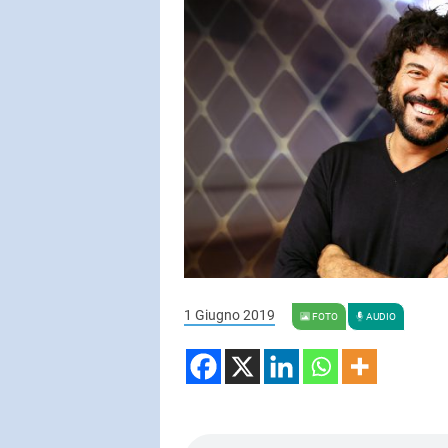
SUBASIO COL
ERIC CAR
I Wanna Hear
Lips
SUBASIO PER 
Subasio Pe
D'Amore
Ogni canzon
1 Giugno 2019
FOTO
AUDIO
un'emozion