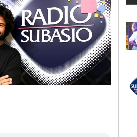
LECTION
RADIO SUBASIO +
MEN
THE BAUSA
 It From Your
Magnetic
RADIO SUBASIO DISCO CLUB
UN'ORA D'AMORE
MERK & KREMONT,
r Un'Ora
SERENA BRANCALE,
THE KOLORS
e,
Partenope (Balzanelli, Jerry
e
Dj, Michelle Remix)