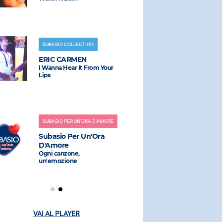
SUBASIO COLLECTION
RADIO SUBAS
ERIC CARMEN
THE BAU
I Wanna Hear It From Your
Magnetic
Lips
RADIO SUBAS
SUBASIO PER UN'ORA D'AMORE
MERK & K
Subasio Per Un'Ora
SERENA B
D'Amore
THE KOL
Ogni canzone,
Partenope (B
un'emozione
Dj, Michell
VAI AL PLAYER