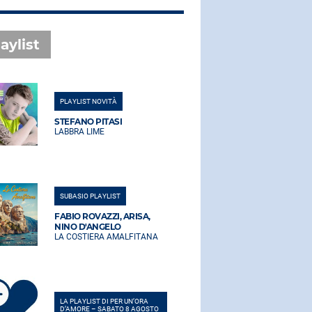
aylist
PLAYLIST NOVITÀ
PLAYLIST NO
STEFANO PITASI
STEFANO PI
LABBRA LIME
LABBRA LIM
SUBASIO PLAYLIST
SUBASIO PLA
FABIO ROVAZZI, ARISA,
FABIO ROVA
NINO D'ANGELO
NINO D'AN
LA COSTIERA AMALFITANA
LA COSTIER
LA PLAYLIST DI PER UN’ORA
LA PLAYLIST 
D’AMORE – SABATO 8 AGOSTO
D’AMORE – 