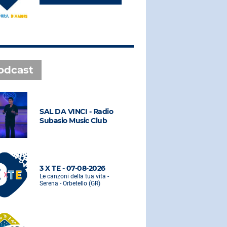
odcast
SAL DA VINCI - Radio
SAL DA VI
Subasio Music Club
Subasio M
3 X TE - 07-08-2026
3 X TE - 0
Le canzoni della tua vita -
Le canzoni de
Serena - Orbetello (GR)
Serena - Orbe