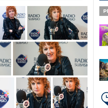
Pl
PLAYLIST NOVITÀ
STEFANO PITASI
LABBRA LIME
SUBASIO PLAYLIST
FABIO ROVAZZI, ARISA,
NINO D'ANGELO
LA COSTIERA AMALFITANA
LA PLAYLIST DI PER UN’ORA
D’AMORE – SABATO 8 AGOSTO