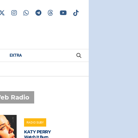
EXTRA
eb Radio
RADIO SUBY
RADIO SUBAS
KATY PERRY
TANANAI
Watch It Burn
Alibi