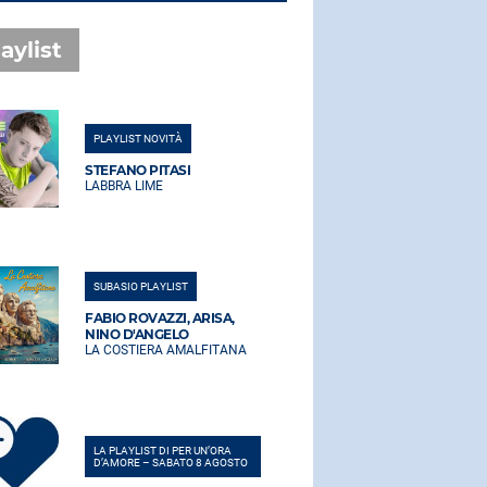
aylist
PLAYLIST NOVITÀ
PLAYLIST NO
STEFANO PITASI
STEFANO PI
LABBRA LIME
LABBRA LIM
SUBASIO PLAYLIST
SUBASIO PLA
FABIO ROVAZZI, ARISA,
FABIO ROVA
NINO D'ANGELO
NINO D'AN
LA COSTIERA AMALFITANA
LA COSTIER
LA PLAYLIST DI PER UN’ORA
LA PLAYLIST 
D’AMORE – SABATO 8 AGOSTO
D’AMORE – 