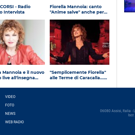
Subasio Music Club
CORSI - Radio
Fiorella Mannoia: canto
o Intervista
"Anime salve" anche per…
la Mannoia e il nuovo
"Semplicemente Fiorella"
 live all'insegna…
alle Terme di Caracalla...…
VIDEO
FOTO
06080 Assisi, Italia - 
NEWS
Isc
WEB RADIO