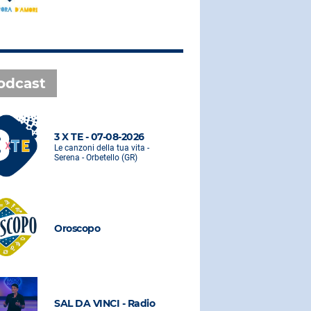
odcast
3 X TE - 07-08-2026
3 X TE - 0
Le canzoni della tua vita -
Le canzoni de
Serena - Orbetello (GR)
Serena - Orbe
Oroscopo
Oroscopo
SAL DA VINCI - Radio
SAL DA VI