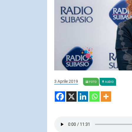
SUBASIO COL
LUCIO DA
Washington
SUBASIO PER 
Subasio Pe
3 Aprile 2019
D'Amore
FOTO
AUDIO
Ogni canzon
un'emozion