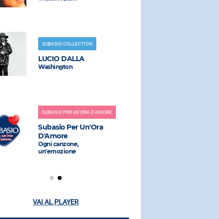
SUBASIO COLLECTION
RADIO SUBAS
LUCIO DALLA
HUGEL, S
Washington
Jamaican (
SUBASIO PER UN'ORA D'AMORE
RADIO SUBAS
Subasio Per Un'Ora
ADRIANO
D'Amore
Prisencolin
(alex Party 
Ogni canzone,
un'emozione
VAI AL PLAYER