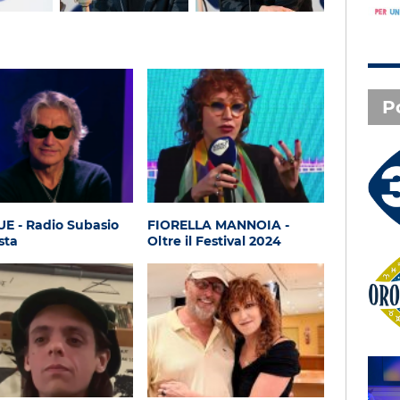
P
3 X TE - 07-08-2026
Le canzoni della tua vita -
Serena - Orbetello (GR)
E - Radio Subasio
FIORELLA MANNOIA -
sta
Oltre il Festival 2024
Oroscopo
SAL DA VINCI - Radio