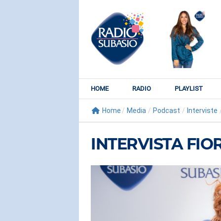
HOME
RADIO
PLAYLIST
Home
/
Media
/
Podcast
/
Interviste
INTERVISTA FI
RADIO SUBY
KATY PER
Watch It Bur