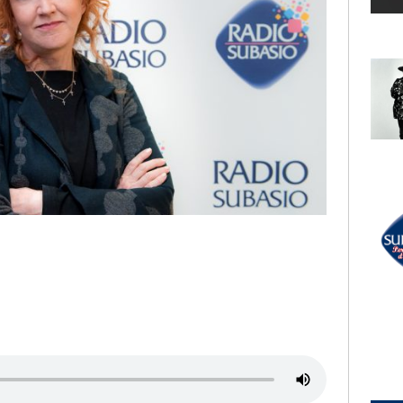
LECTION
RADIO SUBASIO +
LLA
HUGEL, SOLTO
Jamaican (Bam Bam)
UN'ORA D'AMORE
RADIO SUBASIO DISCO CLUB
r Un'Ora
ADRIANO CELENTANO
Prisencolinensinainciusol
(alex Party Remix)
e,
e