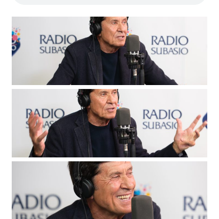
Subasio Collection
Subasio Per Un’Ora D’Amore
Video
Foto
Speciali
Oroscopo
Radio Subasio Music Club
Sanremo 2026
News
Musica
Cultura