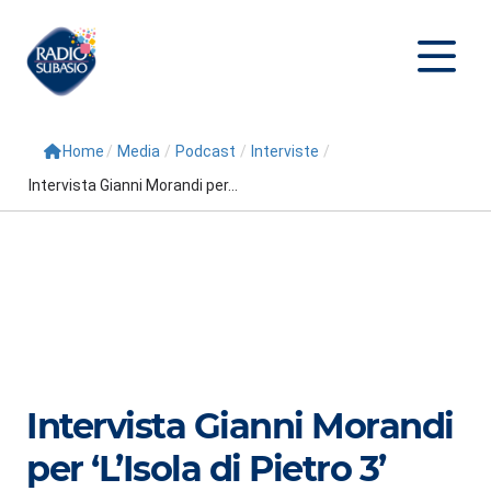
Home
/
Media
/
Podcast
/
Interviste
/
Cerca
Intervista Gianni Morandi per...
Home
Radio
Palinsesto
Programmi
Conduttori
Intervista Gianni Morandi
Repliche
per ‘L’Isola di Pietro 3’