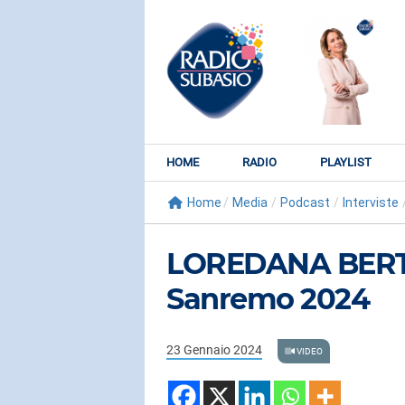
HOME
RADIO
PLAYLIST
Home
/
Media
/
Podcast
/
Interviste
LOREDANA BERTÈ
Sanremo 2024
23 Gennaio 2024
VIDEO
RADIO SUBY
KATY PER
Watch It Bur