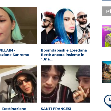
Pl
PLAYLIST NOVITÀ
STEFANO PITASI
LABBRA LIME
ILLAIN -
Boomdabash e Loredana
nazione Sanremo
Bertè ancora insieme in
"Una…
SUBASIO PLAYLIST
FABIO ROVAZZI, ARISA,
NINO D'ANGELO
LA COSTIERA AMALFITANA
LA PLAYLIST DI PER UN’ORA
D’AMORE – VENERDÌ 7 AGOSTO
- Destinazione
SANTI FRANCESI -