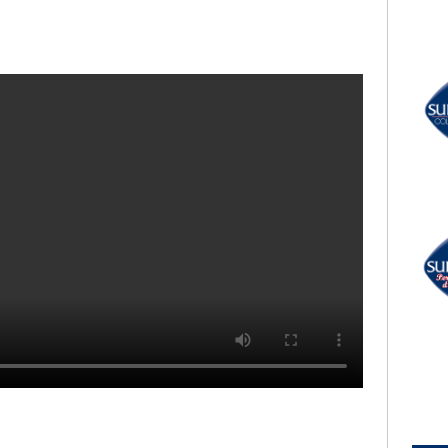
LECTION
RADIO SUBASIO +
TOZZI
IMANY
imentica
You Will Never Know
UN'ORA D'AMORE
RADIO SUBASIO DISCO CLUB
r Un'Ora
ALEX PARTY
Wrap Me Up
e,
e