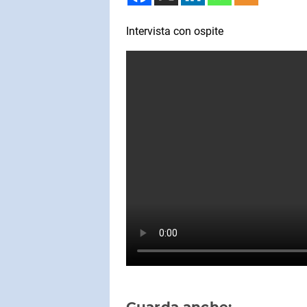
Intervista con ospite
SUBASIO COL
UMBERTO 
Dimentica D
SUBASIO PER 
Subasio Pe
D'Amore
Ogni canzon
un'emozion
Guarda anche: