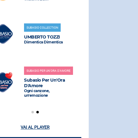
SUBASIO COLLECTION
RADIO SUBAS
UMBERTO TOZZI
IMANY
Dimentica Dimentica
You Will N
SUBASIO PER UN'ORA D'AMORE
RADIO SUBAS
Subasio Per Un'Ora
ALEX PAR
D'Amore
Wrap Me U
Ogni canzone,
un'emozione
VAI AL PLAYER