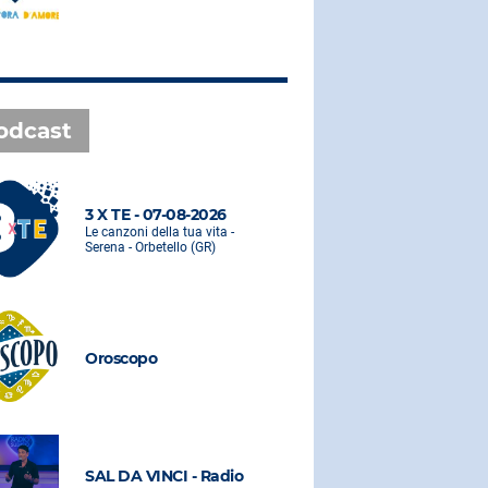
odcast
3 X TE - 07-08-2026
3 X TE - 0
Le canzoni della tua vita -
Le canzoni de
Serena - Orbetello (GR)
Serena - Orbe
Oroscopo
Oroscopo
SAL DA VINCI - Radio
SAL DA VI