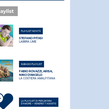
aylist
PLAYLIST NOVITÀ
PLAYLIST NO
STEFANO PITASI
STEFANO PI
LABBRA LIME
LABBRA LIM
SUBASIO PLAYLIST
SUBASIO PLA
FABIO ROVAZZI, ARISA,
FABIO ROVA
NINO D'ANGELO
NINO D'AN
LA COSTIERA AMALFITANA
LA COSTIER
LA PLAYLIST DI PER UN’ORA
LA PLAYLIST 
D’AMORE – VENERDÌ 7 AGOSTO
D’AMORE – V