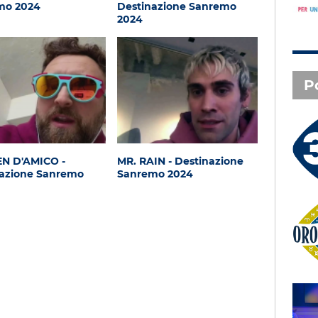
mo 2024
Destinazione Sanremo
2024
P
3 X TE - 07-08-2026
Le canzoni della tua vita -
N D'AMICO -
MR. RAIN - Destinazione
Serena - Orbetello (GR)
nazione Sanremo
Sanremo 2024
Oroscopo
SAL DA VINCI - Radio