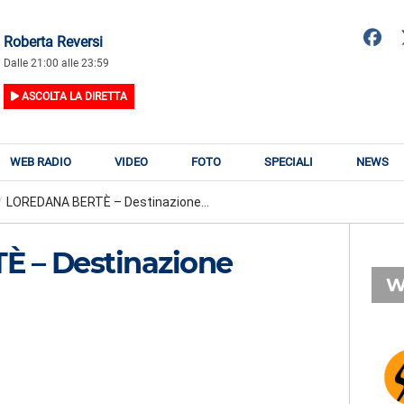
Roberta Reversi
Dalle 21:00 alle 23:59
ASCOLTA LA DIRETTA
WEB RADIO
VIDEO
FOTO
SPECIALI
NEWS
/
LOREDANA BERTÈ – Destinazione...
 – Destinazione
W
RADIO SUBASIO
RY
GISÉLE
n
Dimanche Midi Pile