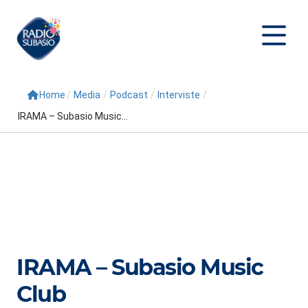
Home
/
Media
/
Podcast
/
Interviste
/
Cerca
IRAMA – Subasio Music...
Home
Radio
Palinsesto
Programmi
Conduttori
IRAMA – Subasio Music
Repliche
Club