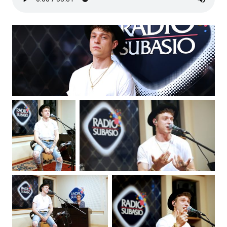
Subasio Collection
Subasio Per Un’Ora D’Amore
Video
Foto
Speciali
Oroscopo
Radio Subasio Music Club
Sanremo 2026
News
Musica
Cultura