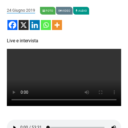
Podcast
24 Giugno 2019
FOTO
VIDEO
AUDIO
3xTe
Interviste
Playlist
Live e intervista
Novità
Subasio Playlist
Web Radio
Radio Subasio
Radio Subasio +
Radio Subasio Disco Club
Radio Suby