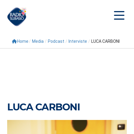
Home
/
Media
/
Podcast
/
Interviste
/
LUCA CARBONI
Cerca
Home
Radio
Palinsesto
Programmi
LUCA CARBONI
Conduttori
Repliche