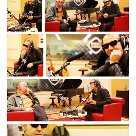
Subasio Collection
Subasio Per Un’Ora D’Amore
Video
Foto
Speciali
Oroscopo
Radio Subasio Music Club
Sanremo 2026
News
Musica
Cultura