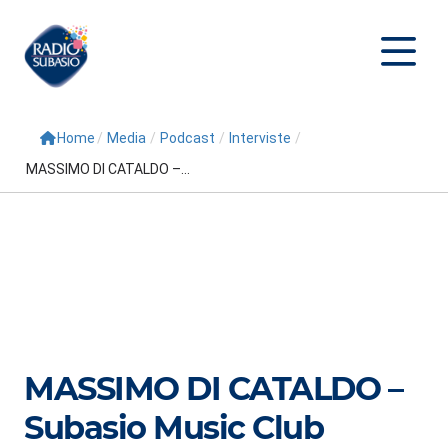
Home
/
Media
/
Podcast
/
Interviste
/
Cerca
MASSIMO DI CATALDO –...
Home
Radio
Palinsesto
Programmi
Conduttori
MASSIMO DI CATALDO –
Repliche
Subasio Music Club