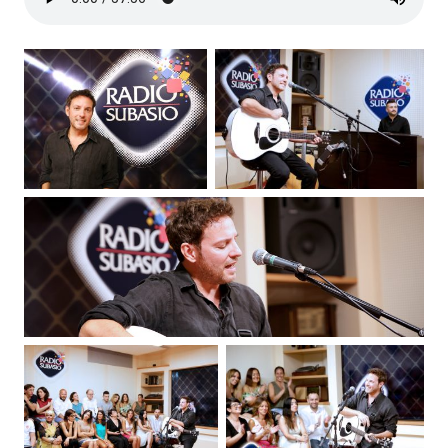
Subasio Collection
Subasio Per Un’Ora D’Amore
Video
Foto
Speciali
Oroscopo
Radio Subasio Music Club
Sanremo 2026
News
Musica
Cultura