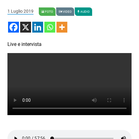
Podcast
1 Luglio 2019
FOTO
VIDEO
AUDIO
3xTe
Interviste
Playlist
Live e intervista
Novità
Subasio Playlist
Web Radio
Radio Subasio
Radio Subasio +
Radio Subasio Disco Club
Radio Suby