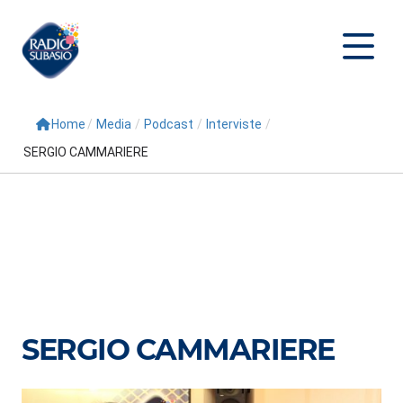
Home
/
Media
/
Podcast
/
Interviste
/
Cerca
SERGIO CAMMARIERE
Home
Radio
Palinsesto
Programmi
Conduttori
SERGIO CAMMARIERE
Repliche