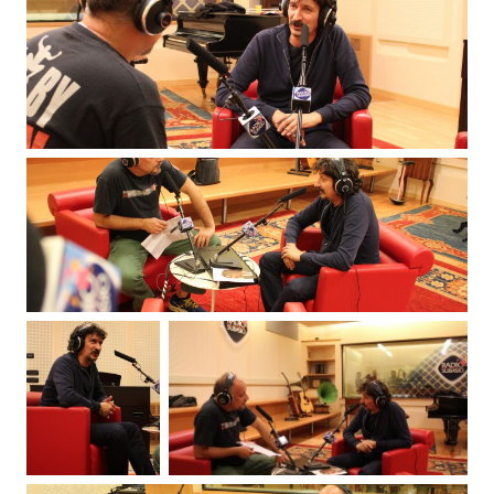
Subasio Collection
Subasio Per Un’Ora D’Amore
Video
Foto
Speciali
Oroscopo
Radio Subasio Music Club
Sanremo 2026
News
Musica
Cultura