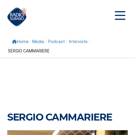
Home
/
Media
/
Podcast
/
Interviste
/
Cerca
SERGIO CAMMARIERE
Home
Radio
Palinsesto
Programmi
Conduttori
SERGIO CAMMARIERE
Repliche