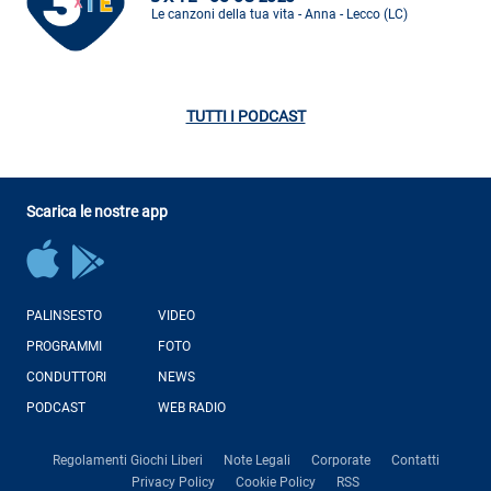
Le canzoni della tua vita - Anna - Lecco (LC)
TUTTI I PODCAST
Scarica le nostre app
PALINSESTO
VIDEO
PROGRAMMI
FOTO
CONDUTTORI
NEWS
PODCAST
WEB RADIO
Regolamenti Giochi Liberi
Note Legali
Corporate
Contatti
Privacy Policy
Cookie Policy
RSS