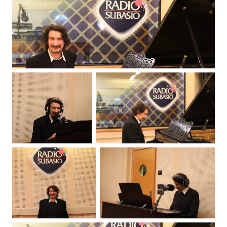
Subasio Collection
Subasio Per Un’Ora D’Amore
Video
Foto
Speciali
Oroscopo
Radio Subasio Music Club
Sanremo 2026
News
Musica
Cultura