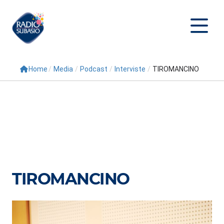
Home
/
Media
/
Podcast
/
Interviste
/
TIROMANCINO
Cerca
Home
Radio
Palinsesto
Programmi
TIROMANCINO
Conduttori
Repliche