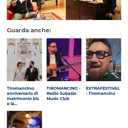
Attualità
Costume
Extra
Guarda anche:
Eventi
Tiromancino:
TIROMANCINO -
EXTRAFESTIVAL
anniversario di
Radio Subasio
- Tiromancino
matrimonio bis
Music Club
e la…