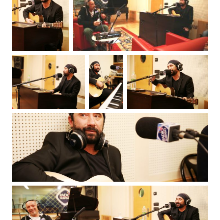
Subasio Collection
Subasio Per Un’Ora D’Amore
Video
Foto
Speciali
Oroscopo
Radio Subasio Music Club
Sanremo 2026
News
Musica
Cultura