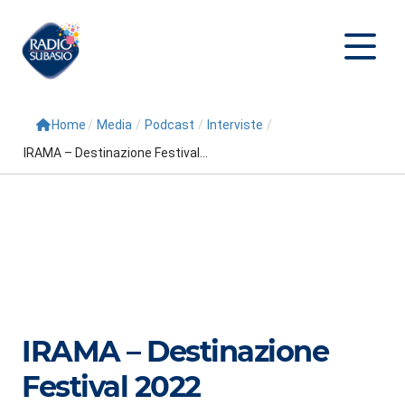
Home
/
Media
/
Podcast
/
Interviste
/
Cerca
IRAMA – Destinazione Festival...
Home
Radio
Palinsesto
Programmi
Conduttori
IRAMA – Destinazione
Repliche
Festival 2022