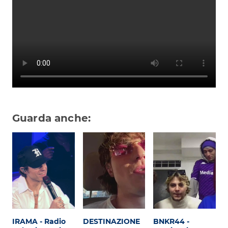
Subasio Collection
Subasio Per Un’Ora D’Amore
Video
Foto
Speciali
Oroscopo
Guarda anche:
Radio Subasio Music Club
Sanremo 2026
News
Musica
Cultura
IRAMA - Radio
DESTINAZIONE
BNKR44 -