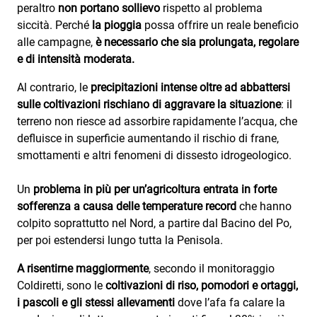
Attualità
peraltro
non portano sollievo
rispetto al problema
siccità. Perché
la pioggia
possa offrire un reale beneficio
Costume
alle campagne,
è necessario che sia prolungata, regolare
e di intensità moderata.
Extra
Al contrario, le
precipitazioni intense oltre ad abbattersi
Eventi
sulle coltivazioni rischiano di aggravare la situazione
: il
terreno non riesce ad assorbire rapidamente l’acqua, che
defluisce in superficie aumentando il rischio di frane,
smottamenti e altri fenomeni di dissesto idrogeologico.
Un
problema in più per un’agricoltura entrata in forte
sofferenza a causa delle temperature record
che hanno
colpito soprattutto nel Nord, a partire dal Bacino del Po,
per poi estendersi lungo tutta la Penisola.
A risentirne maggiormente
, secondo il monitoraggio
Coldiretti, sono le
coltivazioni di riso, pomodori e ortaggi,
i pascoli e gli stessi allevamenti
dove l’afa fa calare la