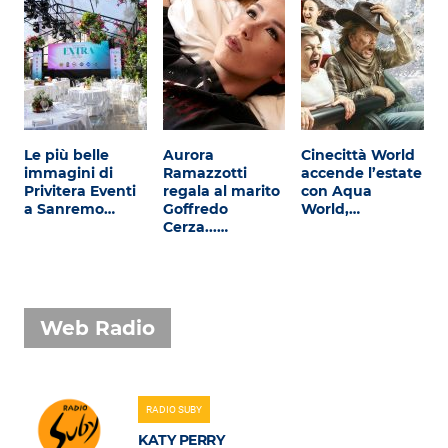
Le più belle
Aurora
Cinecittà World
immagini di
Ramazzotti
accende l’estate
Privitera Eventi
regala al marito
con Aqua
a Sanremo…
Goffredo
World,…
Cerza...…
Web Radio
RADIO SUBY
KATY PERRY