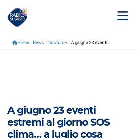
Home
/
News
/
Costume
/
A giugno 23 eventi...
Cerca
Home
Radio
Palinsesto
Programmi
A giugno 23 eventi
Conduttori
estremi al giorno SOS
Repliche
clima… a luglio cosa