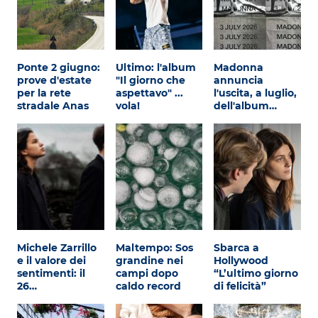
Ponte 2 giugno:
Ultimo: l'album
Madonna
prove d'estate
"Il giorno che
annuncia
per la rete
aspettavo" ...
l'uscita, a luglio,
stradale Anas
vola!
dell'album…
Michele Zarrillo
Maltempo: Sos
Sbarca a
e il valore dei
grandine nei
Hollywood
sentimenti: il
campi dopo
“L’ultimo giorno
26…
caldo record
di felicità”