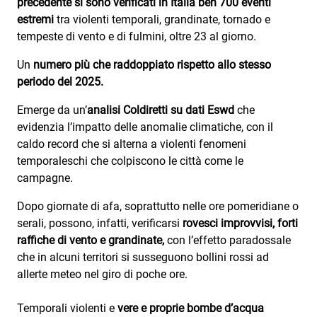
precedente si sono verificati in Italia ben 700 eventi
Subasio Collection
estremi
tra violenti temporali, grandinate, tornado e
Subasio Per Un’Ora D’Amore
tempeste di vento e di fulmini, oltre 23 al giorno.
Video
Un
numero più che raddoppiato rispetto allo stesso
periodo del 2025.
Foto
Emerge da un’
analisi Coldiretti su dati Eswd
che
Speciali
evidenzia l’impatto delle anomalie climatiche, con il
caldo record che si alterna a violenti fenomeni
Oroscopo
temporaleschi che colpiscono le città come le
Radio Subasio Music Club
campagne.
Sanremo 2026
Dopo giornate di afa, soprattutto nelle ore pomeridiane o
serali, possono, infatti, verificarsi
rovesci improvvisi, forti
News
raffiche di vento e grandinate,
con l’effetto paradossale
che in alcuni territori si susseguono bollini rossi ad
Musica
allerte meteo nel giro di poche ore.
Cultura
Temporali violenti e
vere e proprie bombe d’acqua