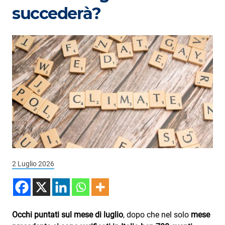
Podcast
succederà?
3xTe
Interviste
Playlist
Novità
Subasio Playlist
Web Radio
Radio Subasio
2 Luglio 2026
Radio Subasio +
Radio Subasio Disco Club
Radio Suby
Occhi puntati sul mese di luglio
, dopo che nel solo
mese