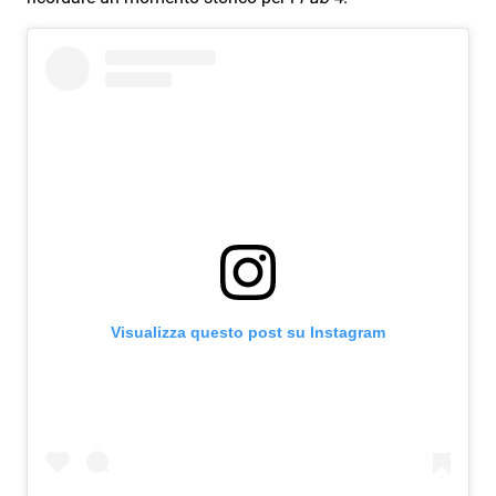
Subasio Collection
Subasio Per Un’Ora D’Amore
Video
Foto
Speciali
Oroscopo
Radio Subasio Music Club
Sanremo 2026
Visualizza questo post su Instagram
News
Musica
Cultura