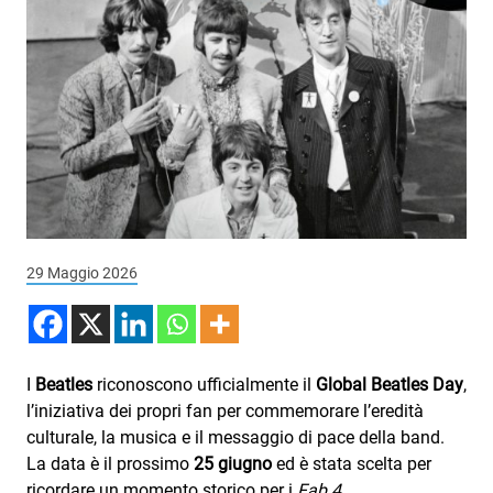
Podcast
3xTe
Interviste
Playlist
Novità
Subasio Playlist
Web Radio
29 Maggio 2026
Radio Subasio
Radio Subasio +
I
Beatles
riconoscono ufficialmente il
Global Beatles Day
,
Radio Subasio Disco Club
l’iniziativa dei propri fan per commemorare l’eredità
culturale, la musica e il messaggio di pace della band.
Radio Suby
La data è il prossimo
25 giugno
ed è stata scelta per
ricordare un momento storico per i
Fab 4
.