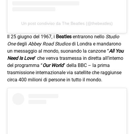
Attualità
Costume
Un post condiviso da The Beatles (@thebeatles)
Extra
Il 25 giugno del 1967, i
Beatles
entrarono nello
Studio
Eventi
One
degli
Abbey Road Studios
di Londra e mandarono
un messaggio al mondo, suonando la canzone “
All You
Need Is Love
” che venva trasmessa in diretta all’interno
del programma “
Our World
” della BBC – la prima
trasmissione internazionale via satellite che raggiunse
circa 400 milioni di persone in tutto il mondo.