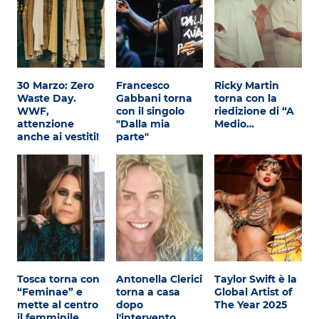
30 Marzo: Zero
Francesco
Ricky Martin
Waste Day.
Gabbani torna
torna con la
WWF,
con il singolo
riedizione di “A
attenzione
"Dalla mia
Medio…
anche ai vestiti!
parte"
Tosca torna con
Antonella Clerici
Taylor Swift è la
“Feminae” e
torna a casa
Global Artist of
mette al centro
dopo
The Year 2025
il femminile
l'intervento