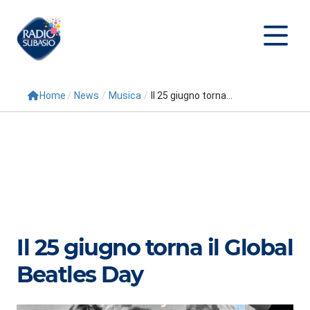
Home
/
News
/
Musica
/
Il 25 giugno torna...
Cerca
Home
Radio
Palinsesto
Programmi
Il 25 giugno torna il Global
Conduttori
Beatles Day
Repliche