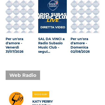
Attualità
Costume
Extra
Eventi
Per un'ora
SAL DA VINCI a
Per un'ora
d'amore -
Radio Subasio
d'amore -
Venerdì
Music Club -
Domenica
31/07/2026
segui…
02/08/2026
Web Radio
RADIO SUBY
KATY PERRY