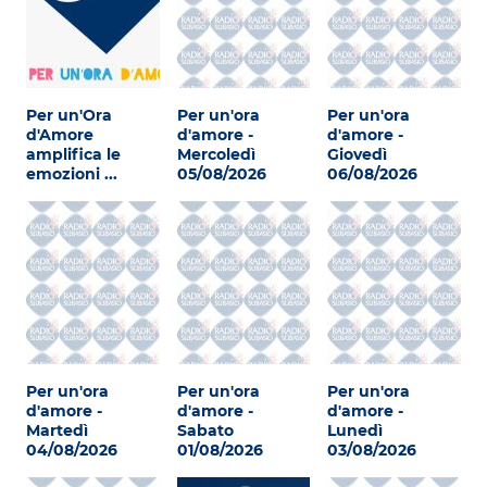
Subasio Collection
Subasio Per Un’Ora D’Amore
Video
Per un'Ora
Per un'ora
Per un'ora
d'Amore
d'amore -
d'amore -
Foto
amplifica le
Mercoledì
Giovedì
emozioni ...
05/08/2026
06/08/2026
Speciali
Oroscopo
Radio Subasio Music Club
Sanremo 2026
News
Per un'ora
Per un'ora
Per un'ora
Musica
d'amore -
d'amore -
d'amore -
Martedì
Sabato
Lunedì
Cultura
04/08/2026
01/08/2026
03/08/2026