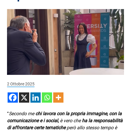
Podcast
3xTe
Interviste
Playlist
Novità
Subasio Playlist
Web Radio
Radio Subasio
2 Ottobre 2025
Radio Subasio +
Radio Subasio Disco Club
“
Secondo me
chi lavora con la propria immagine, con la
Radio Suby
comunicazione e i social,
è vero che
ha la responsabilità
di affrontare certe tematiche
però allo stesso tempo è