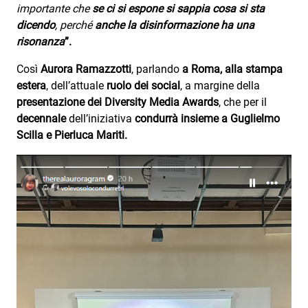
Subasio Collection
importante che
se ci si espone si sappia cosa si sta
dicendo
, perché
anche la disinformazione ha una
Subasio Per Un’Ora D’Amore
risonanza
”.
Video
Così
Aurora Ramazzotti
, parlando
a Roma, alla stampa
estera
, dell’attuale
ruolo dei social
, a margine della
Foto
presentazione dei Diversity Media Awards
, che per il
Speciali
decennale
dell’iniziativa
condurrà insieme a Guglielmo
Scilla e Pierluca Mariti.
Oroscopo
Radio Subasio Music Club
Sanremo 2026
News
Musica
Cultura