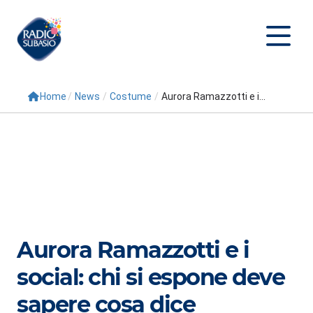
Home
/
News
/
Costume
/
Aurora Ramazzotti e i...
Cerca
Home
Radio
Palinsesto
Programmi
Aurora Ramazzotti e i
Conduttori
social: chi si espone deve
Repliche
sapere cosa dice