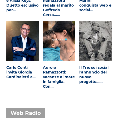
e Alicia Keys.
Ramazzotti
Marini
Duetto esclusivo
regala al marito
conquista web e
per…
Goffredo
social…
Cerza...…
Carlo Conti
Aurora
Il Tre: sui social
invita Giorgia
Ramazzotti:
l'annuncio del
Cardinaletti a…
vacanze al mare
nuovo
in famiglia.
progetto...…
Con…
Web Radio