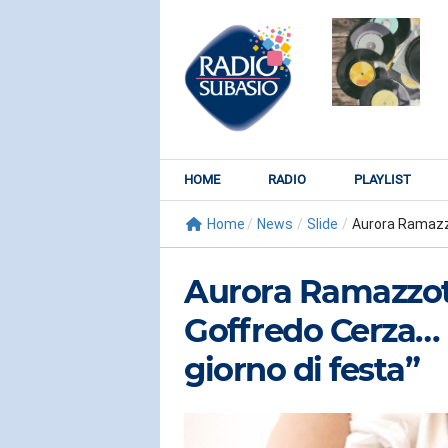
HOME
RADIO
PLAYLIST
Home
/
News
/
Slide
/
Aurora Ramazzot
Aurora Ramazzott
Goffredo Cerza… 
giorno di festa”
RADIO SUBY
KATY PER
Watch It Bur