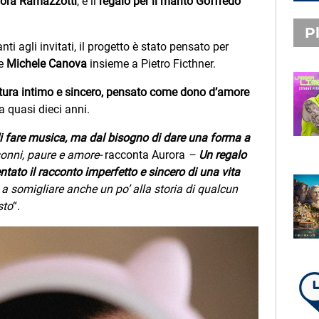
ora Ramazzotti
, è il
regalo per il marito Goffredo
Pl
ti agli invitati, il progetto è stato pensato per
e
Michele Canova
insieme a Pietro Ficthner.
ttura intimo e sincero, pensato come dono d’amore
PLAYLIST NOVITÀ
a quasi dieci anni.
STEFANO PITASI
LABBRA LIME
i fare musica, ma dal bisogno di dare una forma a
nsonni, paure e amore-
racconta Aurora
–
Un regalo
ntato il racconto imperfetto e sincero di una vita
 a somigliare anche un po’ alla storia di qualcun
SUBASIO PLAYLIST
sto
“.
FABIO ROVAZZI, ARISA,
NINO D'ANGELO
LA COSTIERA AMALFITANA
LA PLAYLIST DI PER UN’ORA
D’AMORE – SABATO 8 AGOSTO