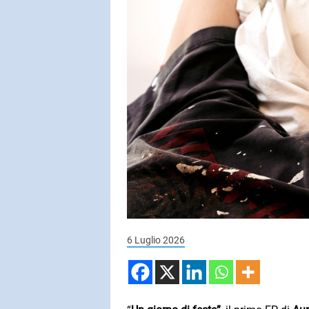
SUBASIO COL
MINA
Insieme
SUBASIO PER 
Subasio Pe
D'Amore
Ogni canzon
un'emozion
6 Luglio 2026