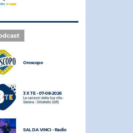
odcast
Oroscopo
Oroscopo
3 X TE - 07-08-2026
3 X TE - 0
Le canzoni della tua vita -
Le canzoni de
Serena - Orbetello (GR)
Serena - Orbe
SAL DA VINCI - Radio
SAL DA VI