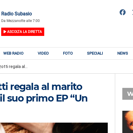
Radio Subasio
Da Mezzanotte alle 7:00
ASCOLTA LA DIRETTA
WEB RADIO
VIDEO
FOTO
SPECIALI
NEWS
ti regala al...
i regala al marito
W
il suo primo EP “Un
RADIO SUBASIO
RY
LADY GAGA
n
Alejandro