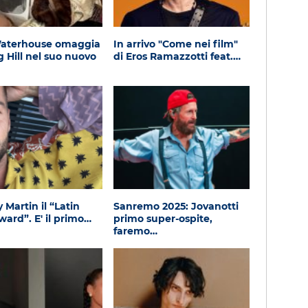
Waterhouse omaggia
In arrivo "Come nei film"
g Hill nel suo nuovo
di Eros Ramazzotti feat.…
 Martin il “Latin
Sanremo 2025: Jovanotti
ward”. E' il primo…
primo super-ospite,
faremo…