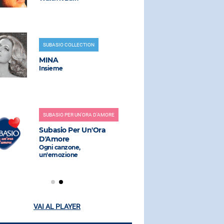
SUBASIO COLLECTION
RADIO SUBAS
MINA
PET SHOP
Insieme
West End Gi
SUBASIO PER UN'ORA D'AMORE
RADIO SUBAS
Subasio Per Un'Ora
SAVAGE
D'Amore
Don't Cry T
Ogni canzone,
un'emozione
VAI AL PLAYER