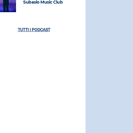
Subasio Music Club
Subasio M
TUTTI I PODCAST