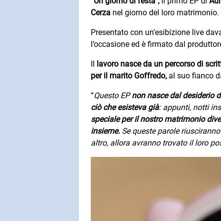
“
Un giorno di festa”,
il primo EP di
Aur
Cerza
nel giorno del loro matrimonio.
Presentato con un’esibizione live davan
l’occasione ed è firmato dal produttor
Il
lavoro nasce da un percorso di scri
per il marito Goffredo,
al suo fianco d
“
Questo EP
non nasce dal desiderio d
ciò che esisteva già
: appunti, notti i
speciale per il nostro matrimonio dive
insieme.
Se queste parole riusciranno
altro, allora avranno trovato il loro po