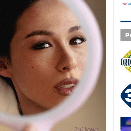
P
Oroscopo
3 X TE - 07-08-2026
Le canzoni della tua vita -
Serena - Orbetello (GR)
SAL DA VINCI - Radio