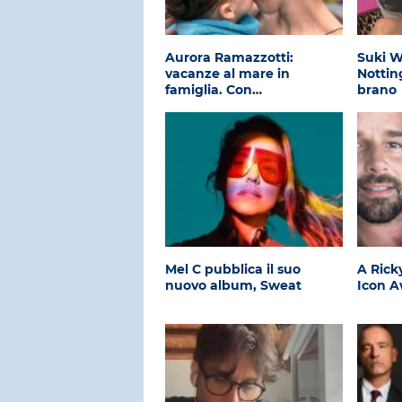
Aurora Ramazzotti:
Suki 
vacanze al mare in
Nottin
famiglia. Con…
brano
Mel C pubblica il suo
A Ricky
nuovo album, Sweat
Icon A