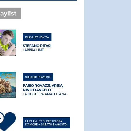
aylist
PLAYLIST NOVITÀ
PLAYLIST NO
STEFANO PITASI
STEFANO PI
LABBRA LIME
LABBRA LIM
SUBASIO PLAYLIST
SUBASIO PLA
FABIO ROVAZZI, ARISA,
FABIO ROVA
NINO D'ANGELO
NINO D'AN
LA COSTIERA AMALFITANA
LA COSTIER
LA PLAYLIST DI PER UN’ORA
LA PLAYLIST 
D’AMORE – SABATO 8 AGOSTO
D’AMORE – 