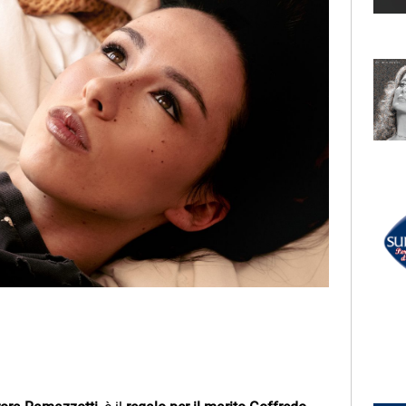
LECTION
RADIO SUBASIO +
PET SHOP BOYS
West End Girls
UN'ORA D'AMORE
RADIO SUBASIO DISCO CLUB
r Un'Ora
SAVAGE
Don't Cry Tonight
e,
e