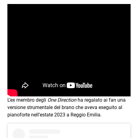
Subasio Collection
Subasio Per Un’Ora D’Amore
Video
Foto
Speciali
Oroscopo
Radio Subasio Music Club
Sanremo 2026
L’ex membro degli
One Direction
ha regalato ai fan una
News
versione strumentale del brano che aveva eseguito al
pianoforte nell’estate 2023 a Reggio Emilia.
Musica
Cultura