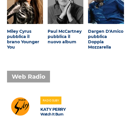
Miley Cyrus
Paul McCartney
Dargen D'Amico
pubblica il
pubblica il
pubblica
brano Younger
nuovo album
Doppia
You
Mozzarella
Web Radio
RADIO SUBY
KATY PERRY
Watch It Burn