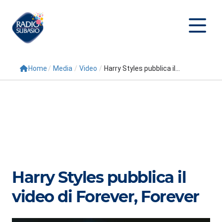
Home
/
Media
/
Video
/
Harry Styles pubblica il...
Cerca
Home
Radio
Palinsesto
Programmi
Harry Styles pubblica il
Conduttori
video di Forever, Forever
Repliche