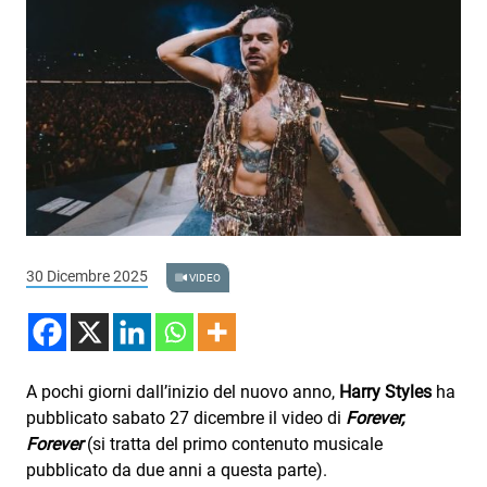
Podcast
3xTe
Interviste
Playlist
Novità
Subasio Playlist
Web Radio
30 Dicembre 2025
VIDEO
Radio Subasio
Radio Subasio +
A pochi giorni dall’inizio del nuovo anno,
Harry Styles
ha
Radio Subasio Disco Club
pubblicato sabato 27 dicembre il video di
Forever,
Forever
(si tratta del primo contenuto musicale
Radio Suby
pubblicato da due anni a questa parte).