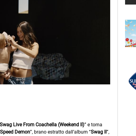
THE KOLORS
Partenope
LECTION
I
RADIO SUBASIO +
Notte
SEAL
Crazy
UN'ORA D'AMORE
r Un'Ora
RADIO SUBASIO DISCO CLUB
e,
CHARO
e
Dance A Little Bit Closer
Swag Live From Coachella (Weekend II)
” e torna
Speed Demon
”, brano estratto dall’album “
Swag II
”,