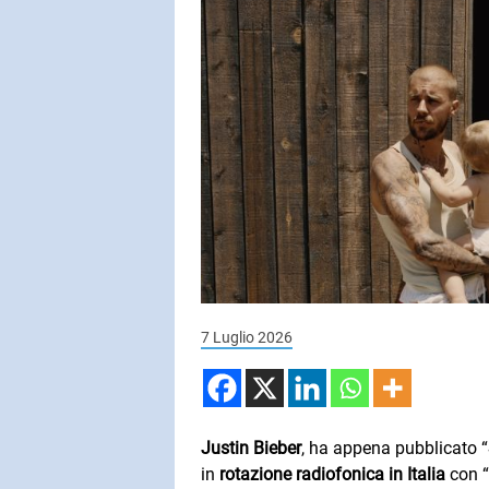
SUBASIO COL
JOVANOTT
Gente Della 
SUBASIO PER 
Subasio Pe
D'Amore
Ogni canzon
7 Luglio 2026
un'emozion
Justin Bieber
, ha appena pubblicato “
in
rotazione radiofonica in Italia
con “