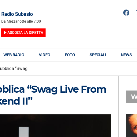
Radio Subasio
Da Mezzanotte alle 7:00
ASCOLTA LA DIRETTA
WEB RADIO
VIDEO
FOTO
SPECIALI
NEWS
ubblica “Swag...
bblica “Swag Live From
W
end II”
RADIO SUBASIO
RY
MERK & KREMONT,
n
SERENA BRANCALE,