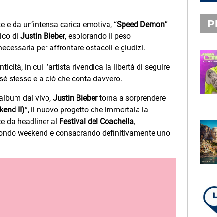
Pl
e e da un’intensa carica emotiva, “
Speed Demon
”
tico di
Justin Bieber
, esplorando il peso
necessaria per affrontare ostacoli e giudizi.
PLAYLIST NOVITÀ
icità, in cui l’artista rivendica la libertà di seguire
STEFANO PITASI
 sé stesso e a ciò che conta davvero.
LABBRA LIME
album dal vivo,
Justin Bieber
torna a sorprendere
end II)
”, il nuovo progetto che immortala la
e da headliner al
Festival del Coachella
,
SUBASIO PLAYLIST
condo weekend e consacrando definitivamente uno
FABIO ROVAZZI, ARISA,
NINO D'ANGELO
LA COSTIERA AMALFITANA
LA PLAYLIST DI PER UN’ORA
D’AMORE – VENERDÌ 7 AGOSTO