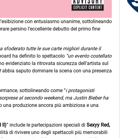
Le canzoni della tua vita -
Anna - Lecco (LC)
l’esibizione con entusiasmo unanime, sottolineando
rare persino l’eccellente debutto del primo fine
a sfoderato tutte le sue carte migliori durante il
lboard ha definito lo spettacolo
“un evento costellato
o evidenziato la ritrovata sicurezza dell’artista sul
r
abbia saputo dominare la scena con una presenza
ormance, sottolineando come “
i protagonisti
sorprese al secondo weekend, ma Justin Bieber ha
do una produzione ancora più ambiziosa e una
II)
” include le partecipazioni speciali di
Sexyy Red,
ilità di rivivere uno degli spettacoli più memorabili