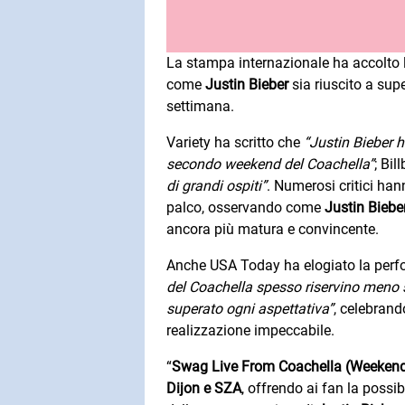
La stampa internazionale ha accolto 
come
Justin Bieber
sia riuscito a supe
settimana.
Variety ha scritto che
“Justin Bieber h
secondo weekend del
Coachella”
; Bil
di grandi ospiti”
. Numerosi critici hann
palco, osservando come
Justin Biebe
ancora più matura e convincente.
Anche USA Today ha elogiato la perf
del
Coachella spesso riservino meno 
superato ogni aspettativa”
, celebran
realizzazione impeccabile.
“
Swag Live From Coachella (Weekend 
Dijon e SZA
, offrendo ai fan la possib