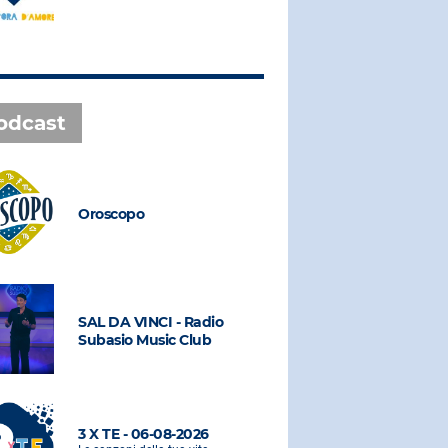
odcast
Oroscopo
Oroscopo
SAL DA VINCI - Radio
SAL DA VI
Subasio Music Club
Subasio M
3 X TE - 06-08-2026
3 X TE - 0