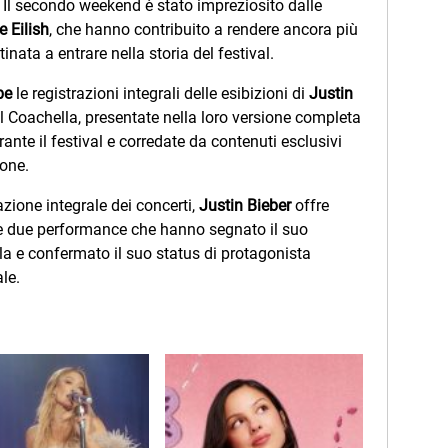
. Il secondo weekend è stato impreziosito dalle
ie
Eilish
, che hanno contribuito a rendere ancora più
ata a entrare nella storia del festival.
be
le registrazioni integrali delle esibizioni di
Justin
 Coachella, presentate nella loro versione completa
nte il festival e corredate da contenuti esclusivi
ione.
zione integrale dei concerti,
Justin Bieber
offre
vere due performance che hanno segnato il suo
lla e confermato il suo status di protagonista
le.