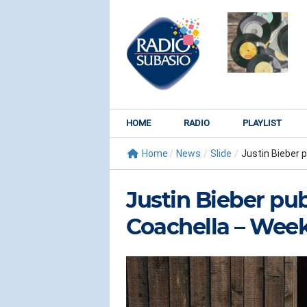
HOME
RADIO
PLAYLIST
Home
/
News
/
Slide
/
Justin Bieber p
Justin Bieber pu
Coachella – Week
RADIO SUBY
KATY PER
Watch It Bur