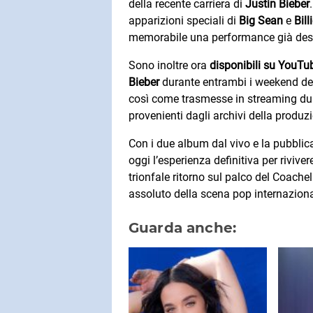
della recente carriera di
Justin Bieber
apparizioni speciali di
Big Sean
e
Bill
memorabile una performance già destin
Sono inoltre ora
disponibili su YouTu
Bieber
durante entrambi i weekend del
così come trasmesse in streaming dura
provenienti dagli archivi della produz
Con i due album dal vivo e la pubblica
oggi l’esperienza definitiva per rivi
trionfale ritorno sul palco del Coache
assoluto della scena pop internaziona
Guarda anche: