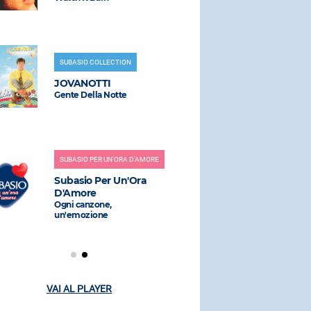
THE KOL
Partenope
SUBASIO COLLECTION
JOVANOTTI
RADIO SUBAS
Gente Della Notte
SEAL
Crazy
SUBASIO PER UN'ORA D'AMORE
Subasio Per Un'Ora
RADIO SUBAS
D'Amore
Ogni canzone,
CHARO
un'emozione
Dance A Litt
VAI AL PLAYER