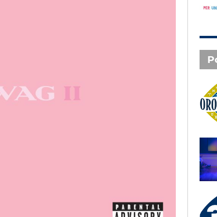
P
Oroscopo
SAL DA VINCI - Radio
Subasio Music Club
3 X TE - 06-08-2026