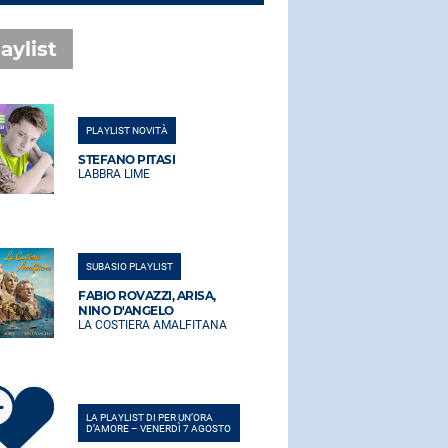
aylist
PLAYLIST NOVITÀ
PLAYLIST NO
STEFANO PITASI
STEFANO PI
LABBRA LIME
LABBRA LIM
SUBASIO PLAYLIST
SUBASIO PLA
FABIO ROVAZZI, ARISA,
FABIO ROVA
NINO D'ANGELO
NINO D'AN
LA COSTIERA AMALFITANA
LA COSTIER
LA PLAYLIST DI PER UN’ORA
LA PLAYLIST 
D’AMORE – VENERDÌ 7 AGOSTO
D’AMORE – V