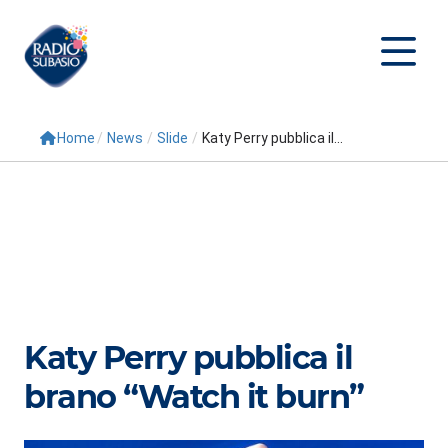
Home
/
News
/
Slide
/
Katy Perry pubblica il...
Cerca
Home
Radio
Palinsesto
Programmi
Katy Perry pubblica il
Conduttori
brano “Watch it burn”
Repliche