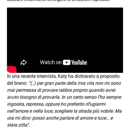
Subasio Collection
Subasio Per Un’Ora D’Amore
Video
Foto
Speciali
Oroscopo
Radio Subasio Music Club
In una recente intervista, Katy ha dichiarato a proposito
del brano:
“(..) per gran parte della mia vita non mi sono
Sanremo 2026
mai permessa di provare rabbia proprio quando avrei
News
avuto bisogno di provarla. In un certo senso l’ho sempre
ingoiata, repressa, oppure ho preferito rifugiarmi
Musica
nell’amore e nella luce, scegliere la strada più nobile. Ma
ora mi dico: posso anche parlare di amore e luce… e
Cultura
stare zitta”.