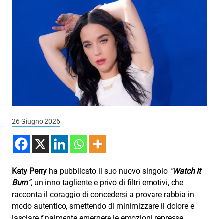
Podcast
3xTe
Interviste
Playlist
Novità
Subasio Playlist
Web Radio
26 Giugno 2026
Radio Subasio
Radio Subasio +
Katy Perry
ha pubblicato il suo nuovo singolo
“
Watch It
Radio Subasio Disco Club
Burn
”,
un inno tagliente e privo di filtri emotivi, che
racconta il coraggio di concedersi a provare rabbia in
Radio Suby
modo autentico, smettendo di minimizzare il dolore e
lasciare finalmente emergere le emozioni represse.