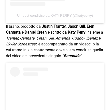
Un post condiviso da KATY PERRY (@katyperry)
Il brano, prodotto da
Justin Tranter
,
Jason Gill
,
Eren
Cannata
e
Daniel Crean
e scritto da
Katy Perry
insieme a
Tranter
,
Cannata
,
Crean
,
Gill
,
Amanda «Kiddo» Ibanez
e
Skyler Stonestreet
, è accompagnato da un videoclip la
cui trama inizia esattamente dove si era conclusa quella
del video del precedente singolo
“
Bandaids
”.