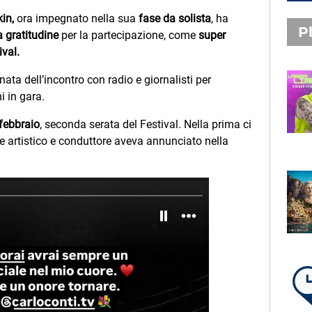
in,
ora impegnato nella sua
fase da solista
, ha
Pl
a gratitudine
per la partecipazione, come
super
ival.
rnata dell’incontro con radio e giornalisti per
PLAYLIST NOVITÀ
i in gara.
STEFANO PITASI
LABBRA LIME
febbraio
, seconda serata del Festival. Nella prima ci
re artistico e conduttore aveva annunciato nella
SUBASIO PLAYLIST
FABIO ROVAZZI, ARISA,
NINO D'ANGELO
LA COSTIERA AMALFITANA
LA PLAYLIST DI PER UN’ORA
D’AMORE – SABATO 8 AGOSTO