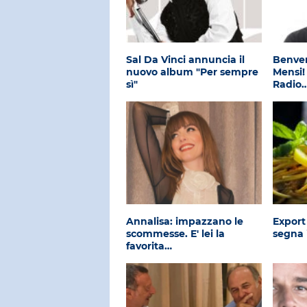
Sal Da Vinci annuncia il
Benve
nuovo album "Per sempre
Mensi!
sì"
Radio
Annalisa: impazzano le
Export
scommesse. E' lei la
segna 
favorita…