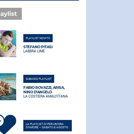
aylist
PLAYLIST NOVITÀ
PLAYLIST NO
STEFANO PITASI
STEFANO PI
LABBRA LIME
LABBRA LIM
SUBASIO PLAYLIST
SUBASIO PLA
FABIO ROVAZZI, ARISA,
FABIO ROVA
NINO D'ANGELO
NINO D'AN
LA COSTIERA AMALFITANA
LA COSTIER
LA PLAYLIST DI PER UN’ORA
LA PLAYLIST 
D’AMORE – SABATO 8 AGOSTO
D’AMORE – 