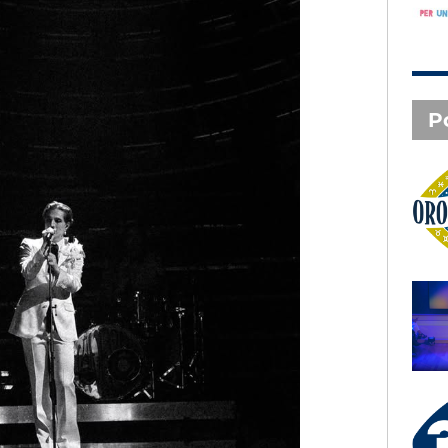
P
Oroscopo
SAL DA VINCI - Radio
Subasio Music Club
3 X TE - 08-08-2026
Le canzoni della tua vita -