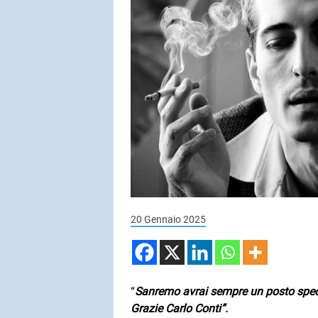
SUBASIO COL
STADIO
Vorrei
SUBASIO PER 
Subasio Pe
D'Amore
Ogni canzon
20 Gennaio 2025
un'emozion
“
Sanremo avrai sempre un posto speci
Grazie Carlo Conti”.