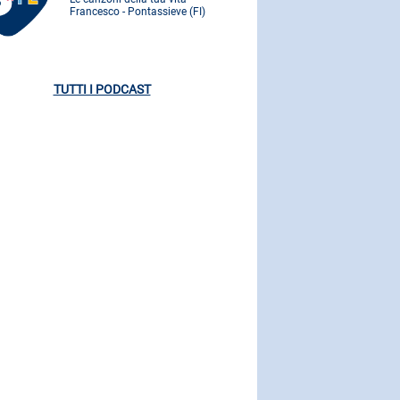
Francesco - Pontassieve (FI)
Francesco - 
TUTTI I PODCAST