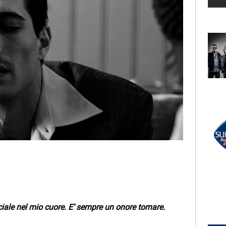
LECTION
RADIO SUBASIO +
SCISSOR SISTERS
Fire With Fire
UN'ORA D'AMORE
RADIO SUBASIO DISCO CLUB
r Un'Ora
DJ SAMMY
The Boys Of Summer
e,
e
ale nel mio cuore. E’ sempre un onore tornare.