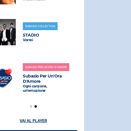
SUBASIO COLLECTION
RADIO SUBAS
STADIO
SCISSOR 
Vorrei
Fire With Fi
SUBASIO PER UN'ORA D'AMORE
RADIO SUBAS
Subasio Per Un'Ora
DJ SAMM
D'Amore
The Boys O
Ogni canzone,
un'emozione
VAI AL PLAYER