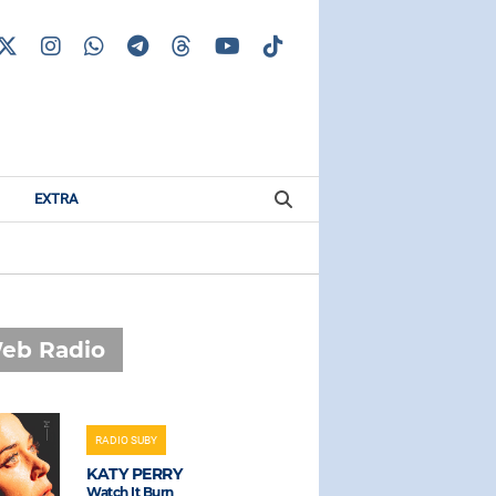
EXTRA
eb Radio
RADIO SUBY
RADIO SUBAS
KATY PERRY
ULTIMO
Watch It Burn
Bella Davve