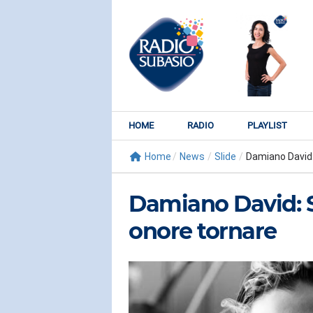
HOME
RADIO
PLAYLIST
Home
/
News
/
Slide
/
Damiano David:
Damiano David: 
onore tornare
RADIO SUBY
KATY PER
Watch It Bur