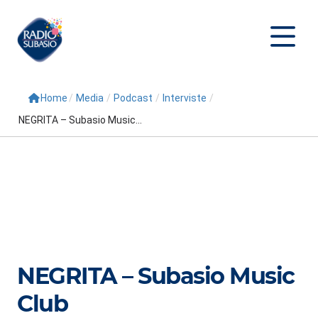
Home
/
Media
/
Podcast
/
Interviste
/
Cerca
NEGRITA – Subasio Music...
Home
Radio
Palinsesto
Programmi
Conduttori
NEGRITA – Subasio Music
Repliche
Club