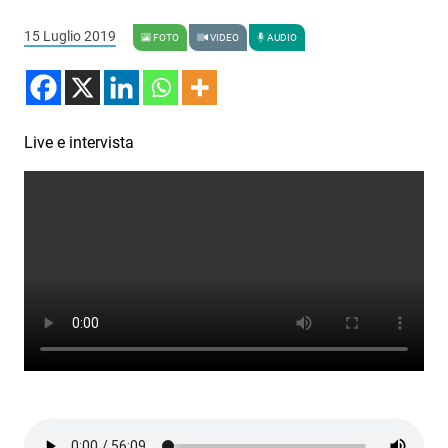
Podcast
15 Luglio 2019
FOTO
VIDEO
AUDIO
3xTe
Interviste
Playlist
Live e intervista
Novità
Subasio Playlist
Web Radio
Radio Subasio
Radio Subasio +
Radio Subasio Disco Club
Radio Suby