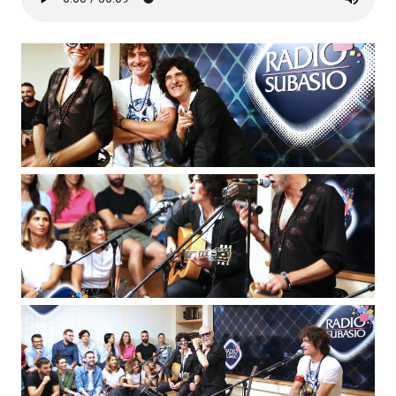
Subasio Collection
Subasio Per Un’Ora D’Amore
Video
Foto
Speciali
Oroscopo
Radio Subasio Music Club
Sanremo 2026
News
Musica
Cultura