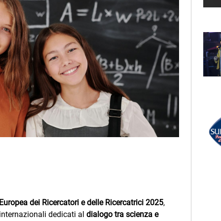
D'ANGELO
La Costiera Amalfitana
LECTION
SSI
RADIO SUBASIO +
Noi
ASHCROFT RICHARD
Music Is Power
UN'ORA D'AMORE
r Un'Ora
RADIO SUBASIO DISCO CLUB
e,
NEK
e
La Vita E' (eiffel 65 Remix)
Europea dei Ricercatori e delle Ricercatrici 2025
,
nternazionali dedicati al
dialogo tra scienza e