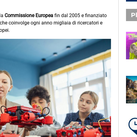
Pl
lla
Commissione Europea
fin dal 2005 e finanziato
 che coinvolge ogni anno migliaia di ricercatori e
ropei.
PLAYLIST NOVITÀ
STEFANO PITASI
LABBRA LIME
SUBASIO PLAYLIST
FABIO ROVAZZI, ARISA,
NINO D'ANGELO
LA COSTIERA AMALFITANA
LA PLAYLIST DI PER UN’ORA
D’AMORE – SABATO 8 AGOSTO