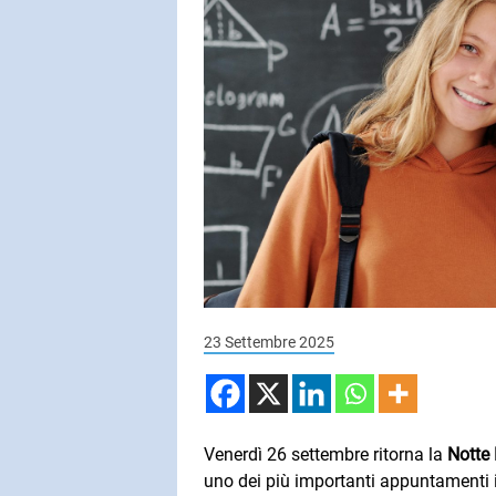
SUBASIO COL
VASCO RO
Siamo Solo 
SUBASIO PER 
Subasio Pe
D'Amore
Ogni canzon
23 Settembre 2025
un'emozion
Venerdì 26 settembre ritorna la
Notte 
uno dei più importanti appuntamenti i