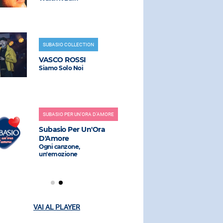
D'ANGEL
La Costiera
SUBASIO COLLECTION
VASCO ROSSI
RADIO SUBAS
Siamo Solo Noi
ASHCROF
Music Is Po
SUBASIO PER UN'ORA D'AMORE
Subasio Per Un'Ora
RADIO SUBAS
D'Amore
Ogni canzone,
NEK
un'emozione
La Vita E' (e
VAI AL PLAYER