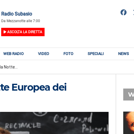
Radio Subasio
Da Mezzanotte alle 7:00
ASCOLTA LA DIRETTA
WEB RADIO
VIDEO
FOTO
SPECIALI
NEWS
a Notte...
tte Europea dei
W
RADIO SUBASIO
RY
FABIO ROVAZZI,
n
ARISA, NINO