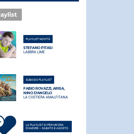
aylist
PLAYLIST NOVITÀ
PLAYLIST NO
STEFANO PITASI
STEFANO PI
LABBRA LIME
LABBRA LIM
SUBASIO PLAYLIST
SUBASIO PLA
FABIO ROVAZZI, ARISA,
FABIO ROVA
NINO D'ANGELO
NINO D'AN
LA COSTIERA AMALFITANA
LA COSTIER
LA PLAYLIST DI PER UN’ORA
LA PLAYLIST 
D’AMORE – SABATO 8 AGOSTO
D’AMORE – 