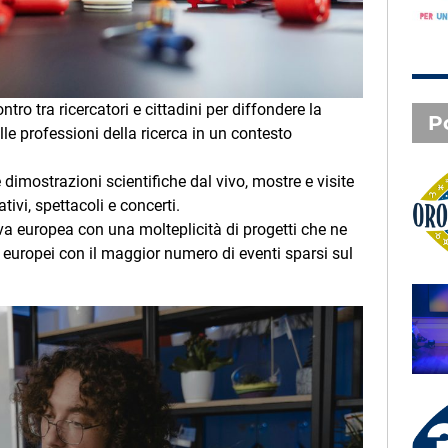
ontro tra ricercatori e cittadini per diffondere la
P
lle professioni della ricerca in un contesto
imostrazioni scientifiche dal vivo, mostre e visite
ivi, spettacoli e concerti.
Oroscopo
ativa europea con una molteplicità di progetti che ne
europei con il maggior numero di eventi sparsi sul
SAL DA VINCI - Radio
Subasio Music Club
3 X TE - 07-08-2026