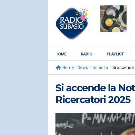
HOME
RADIO
PLAYLIST
Home
/
News
/
Scienza
/
Si accende l
Si accende la No
Ricercatori 2025
RADIO SUBY
KATY PER
Watch It Bur