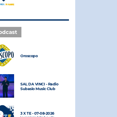
odcast
Oroscopo
Oroscopo
SAL DA VINCI - Radio
SAL DA VI
Subasio Music Club
Subasio M
3 X TE - 07-08-2026
3 X TE - 0