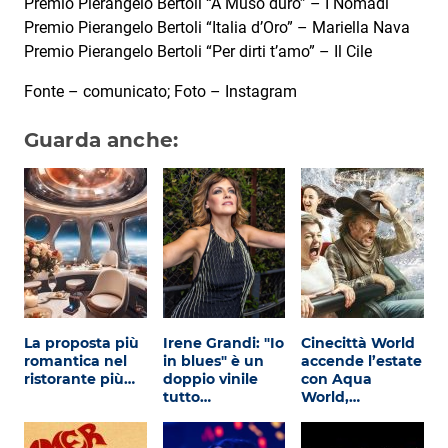
Premio Pierangelo Bertoli “A Muso duro” – I Nomadi
Premio Pierangelo Bertoli “Italia d’Oro” – Mariella Nava
Premio Pierangelo Bertoli “Per dirti t’amo” – Il Cile
Fonte – comunicato; Foto – Instagram
Guarda anche:
La proposta più
Irene Grandi: "Io
Cinecittà World
romantica nel
in blues" è un
accende l’estate
ristorante più…
doppio vinile
con Aqua
tutto…
World,…