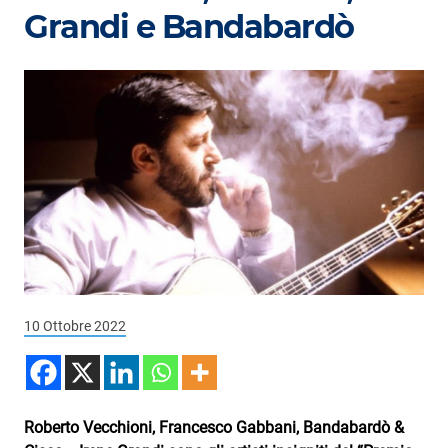
Podcast
Grandi e Bandabardò
3xTe
Interviste
Playlist
Novità
Subasio Playlist
Web Radio
Radio Subasio
10 Ottobre 2022
Radio Subasio +
Radio Subasio Disco Club
Radio Suby
Roberto Vecchioni, Francesco Gabbani, Bandabardò &