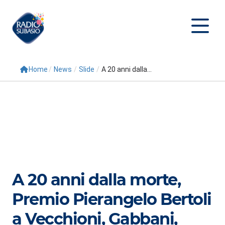
Home
/
News
/
Slide
/
A 20 anni dalla...
Cerca
Home
Radio
Palinsesto
Programmi
A 20 anni dalla morte,
Conduttori
Premio Pierangelo Bertoli
Repliche
a Vecchioni, Gabbani,