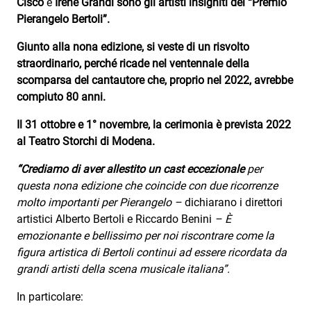
Cisco
e
Irene Grandi sono gli artisti insigniti del “Premio
Subasio Collection
Pierangelo Bertoli”.
Subasio Per Un’Ora D’Amore
Giunto alla nona
edizione, si veste di un risvolto
Video
straordinario, perché ricade nel ventennale della
scomparsa del cantautore che, proprio nel 2022, avrebbe
Foto
compiuto 80 anni.
Speciali
Il 31 ottobre e 1° novembre, la cerimonia è prevista 2022
al Teatro Storchi di Modena.
Oroscopo
“Crediamo di aver allestito un cast eccezionale
per
Radio Subasio Music Club
questa nona edizione che coincide con due ricorrenze
Sanremo 2026
molto importanti per Pierangelo –
dichiarano i direttori
artistici Alberto Bertoli e Riccardo Benini
–
È
News
emozionante e bellissimo per noi riscontrare come la
figura artistica di Bertoli continui ad essere ricordata da
Musica
grandi artisti della scena musicale italiana”.
Cultura
In particolare: