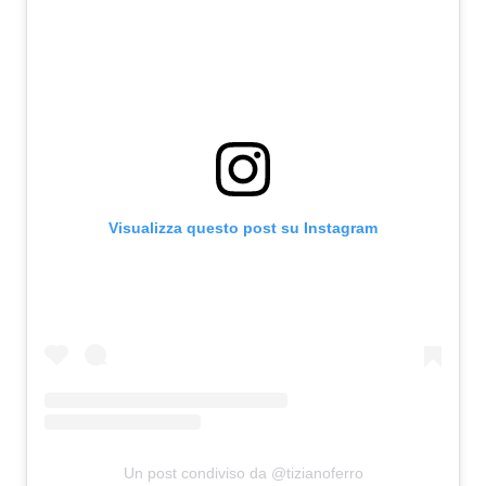
Attualità
Costume
Extra
Eventi
Visualizza questo post su Instagram
Un post condiviso da @tizianoferro