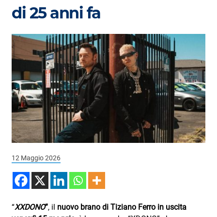
Podcast
di 25 anni fa
3xTe
Interviste
Playlist
Novità
Subasio Playlist
Web Radio
Radio Subasio
12 Maggio 2026
Radio Subasio +
Radio Subasio Disco Club
Radio Suby
“
XXDONO
”
, il
nuovo brano di Tiziano Ferro in uscita