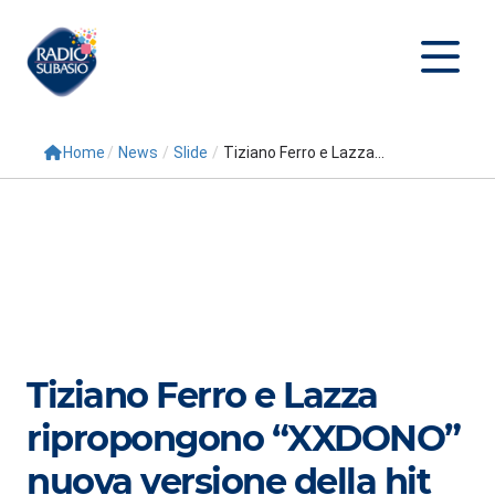
Home
/
News
/
Slide
/
Tiziano Ferro e Lazza...
Cerca
Home
Radio
Palinsesto
Programmi
Tiziano Ferro e Lazza
Conduttori
ripropongono “XXDONO”
Repliche
nuova versione della hit