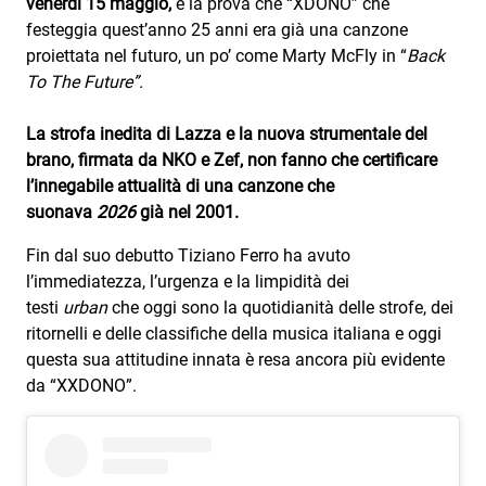
venerdì 15 maggio,
è la prova che “XDONO” che
Subasio Collection
festeggia quest’anno 25 anni era già una canzone
Subasio Per Un’Ora D’Amore
proiettata nel futuro, un po’ come Marty McFly in “
Back
To The Future”.
Video
La strofa inedita di Lazza e la nuova strumentale del
Foto
brano, firmata da NKO e Zef, non fanno che certificare
Speciali
l’innegabile attualità di una canzone che
suonava
2026
già nel 2001.
Oroscopo
Fin dal suo debutto Tiziano Ferro ha avuto
Radio Subasio Music Club
l’immediatezza, l’urgenza e la limpidità dei
testi
urban
che oggi sono la quotidianità delle strofe, dei
Sanremo 2026
ritornelli e delle classifiche della musica italiana e oggi
questa sua attitudine innata è resa ancora più evidente
News
da “XXDONO”.
Musica
Cultura