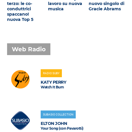
terzo: le co-
lavoro su nuova
nuovo singolo di
conduttrici
musica
Gracie Abrams
spaccano!
nuova Top 5
Web Radio
RADIO SUBY
KATY PERRY
Watch It Burn
SUBASIO COLLECTION
ELTON JOHN
Your Song (con Pavarotti)