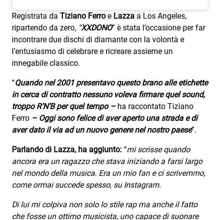
Registrata da
Tiziano Ferro
e
Lazza
a Los Angeles,
ripartendo da zero,
“
XXDONO
” è stata l’occasione per far
incontrare due dischi di diamante con la volontà e
l’entusiasmo di celebrare e ricreare assieme un
innegabile classico.
“
Quando nel 2001 presentavo questo brano alle etichette
in cerca di contratto nessuno voleva firmare quel sound,
troppo R’N’B per quel tempo –
ha raccontato Tiziano
Ferro
– Oggi sono felice di aver aperto una strada e di
aver dato il via ad un nuovo genere nel nostro paese
”.
Parlando di Lazza, ha aggiunto:
“
mi scrisse quando
ancora era un ragazzo che stava iniziando a farsi largo
nel mondo della musica. Era un mio fan e ci scrivemmo,
come ormai succede spesso, su Instagram.
Di lui mi colpiva non solo lo stile rap ma anche il fatto
che fosse un ottimo musicista, uno capace di suonare