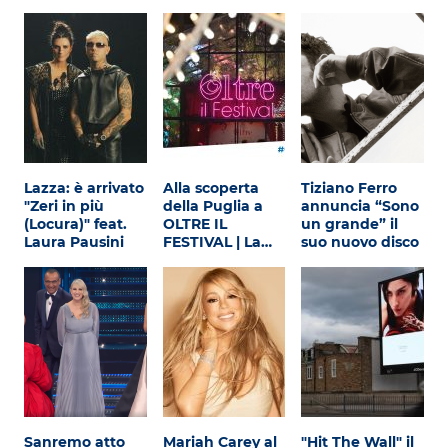
Lazza: è arrivato
Alla scoperta
Tiziano Ferro
"Zeri in più
della Puglia a
annuncia “Sono
(Locura)" feat.
OLTRE IL
un grande” il
Laura Pausini
FESTIVAL | La…
suo nuovo disco
Sanremo atto
Mariah Carey al
"Hit The Wall" il