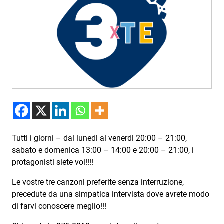
Podcast
3xTe
Interviste
Playlist
Novità
Subasio Playlist
Web Radio
Tutti i giorni – dal lunedì al venerdì 20:00 – 21:00,
Radio Subasio
sabato e domenica 13:00 – 14:00 e 20:00 – 21:00, i
protagonisti siete voi!!!!
Radio Subasio +
Le vostre tre canzoni preferite senza interruzione,
Radio Subasio Disco Club
precedute da una simpatica intervista dove avrete modo
Radio Suby
di farvi conoscere meglio!!!