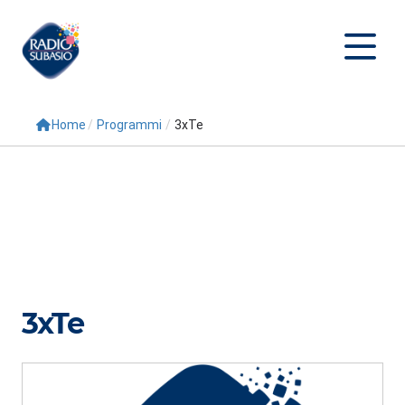
Home
/
Programmi
/
3xTe
Cerca
Home
Radio
Palinsesto
Programmi
3xTe
Conduttori
Repliche