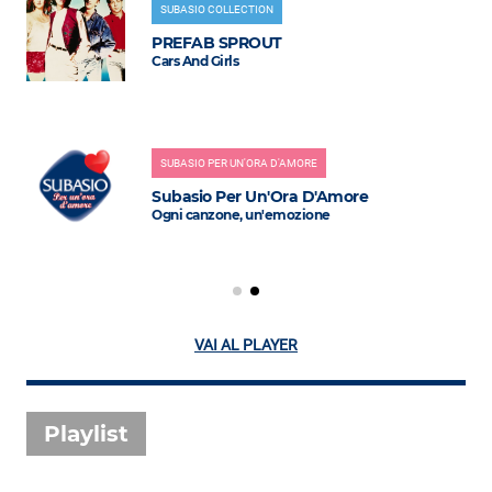
Attualità
SUBASIO COLLECTION
PREFAB SPROUT
Costume
Cars And Girls
Extra
Eventi
SUBASIO PER UN'ORA D'AMORE
Subasio Per Un'Ora D'Amore
Ogni canzone, un'emozione
VAI AL PLAYER
Playlist