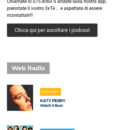
Subasio Collection
Chiamate lo 075.8060 o andate sulla nostra app,
prenotate il vostro 3xTe … e aspettate di essere
Subasio Per Un’Ora D’Amore
ricontattati!!!
Video
Clicca qui per ascoltare i podcast
Foto
Speciali
Oroscopo
Web Radio
Radio Subasio Music Club
Sanremo 2026
RADIO SUBY
News
KATY PERRY
Watch It Burn
Musica
Cultura