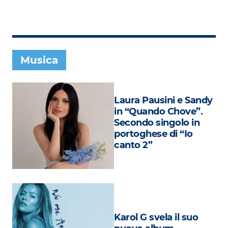
Subasio Collection
Subasio Per Un’Ora D’Amore
Video
Musica
Foto
Speciali
Laura Pausini e Sandy
Oroscopo
in “Quando Chove”.
Secondo singolo in
Radio Subasio Music Club
portoghese di “Io
canto 2”
Sanremo 2026
News
Musica
Cultura
Karol G svela il suo