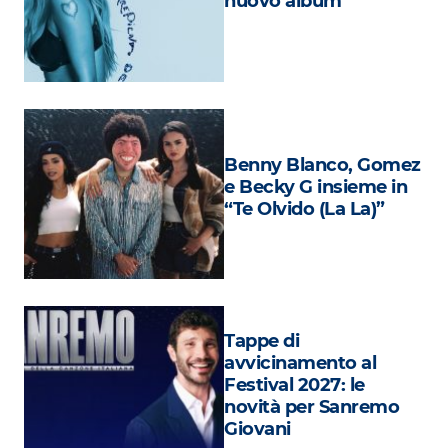
nuovo album
Attualità
Costume
Extra
Eventi
Benny Blanco, Gomez
e Becky G insieme in
“Te Olvido (La La)”
Tappe di
avvicinamento al
Festival 2027: le
novità per Sanremo
Giovani