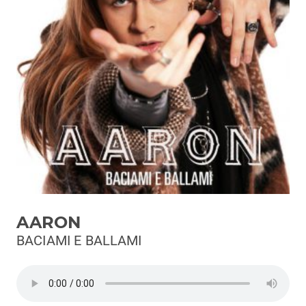
Podcast
3xTe
Interviste
Playlist
Novità
Subasio Playlist
Web Radio
Radio Subasio
AARON
Radio Subasio +
BACIAMI E BALLAMI
Radio Subasio Disco Club
Radio Suby