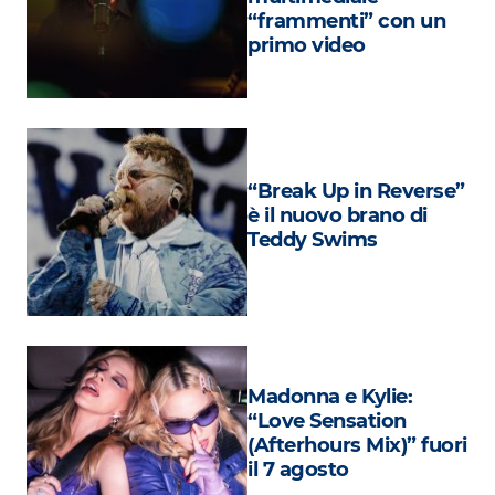
Attualità
“frammenti” con un
primo video
Costume
Extra
Eventi
“Break Up in Reverse”
è il nuovo brano di
Teddy Swims
Madonna e Kylie:
“Love Sensation
(Afterhours Mix)” fuori
il 7 agosto