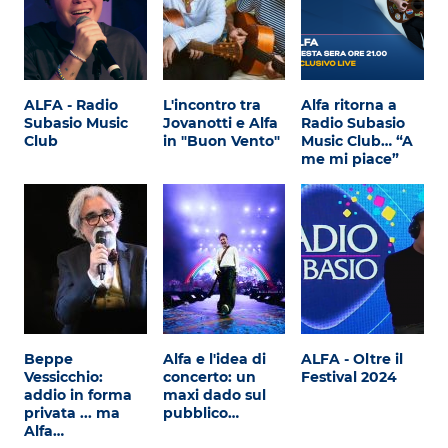
ALFA - Radio
L'incontro tra
Alfa ritorna a
Subasio Music
Jovanotti e Alfa
Radio Subasio
Club
in "Buon Vento"
Music Club… “A
me mi piace”
Beppe
Alfa e l'idea di
ALFA - Oltre il
Vessicchio:
concerto: un
Festival 2024
addio in forma
maxi dado sul
privata ... ma
pubblico…
Alfa…