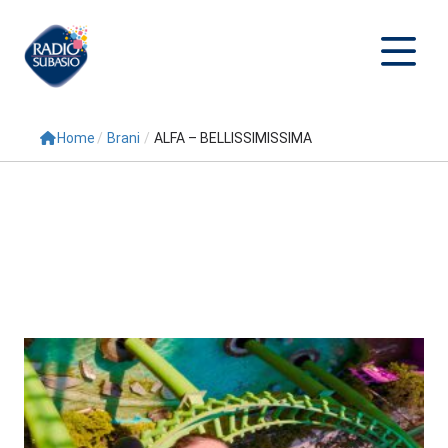
Home
/
Brani
/
ALFA – BELLISSIMISSIMA
Cerca
Home
Radio
Palinsesto
Programmi
Conduttori
Repliche