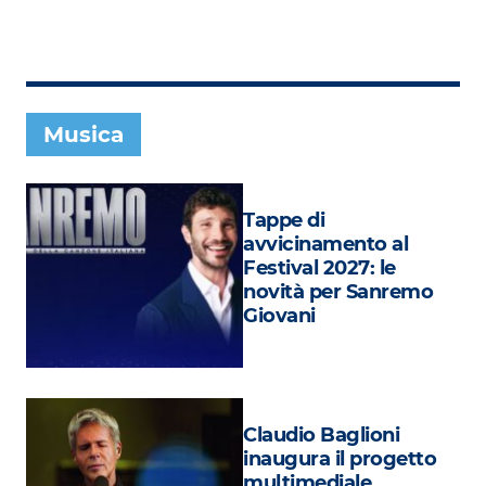
Subasio Collection
Subasio Per Un’Ora D’Amore
Video
Musica
Foto
Speciali
Tappe di
Oroscopo
avvicinamento al
Festival 2027: le
Radio Subasio Music Club
novità per Sanremo
Giovani
Sanremo 2026
News
Musica
Claudio Baglioni
Cultura
inaugura il progetto
multimediale