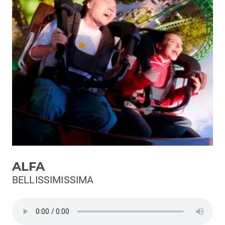
Podcast
3xTe
Interviste
Playlist
Novità
Subasio Playlist
Web Radio
Radio Subasio
ALFA
Radio Subasio +
BELLISSIMISSIMA
Radio Subasio Disco Club
Radio Suby