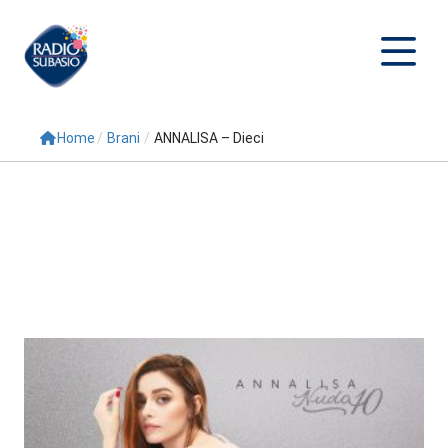
Home
/
Brani
/
ANNALISA – Dieci
Cerca
Home
Radio
Palinsesto
Programmi
Conduttori
Repliche