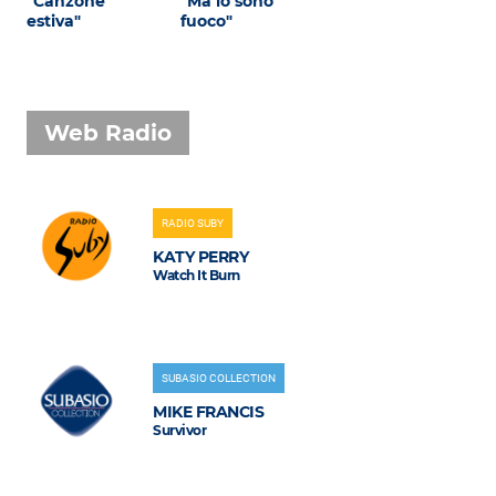
"Canzone
"Ma io sono
estiva"
fuoco"
Web Radio
RADIO SUBY
KATY PERRY
Watch It Burn
SUBASIO COLLECTION
MIKE FRANCIS
Survivor