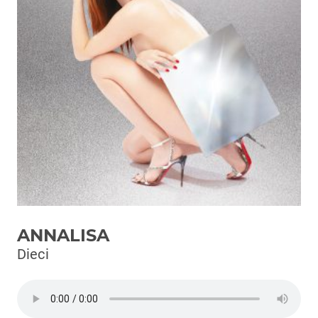
Podcast
3xTe
Interviste
Playlist
Novità
Subasio Playlist
Web Radio
Radio Subasio
ANNALISA
Radio Subasio +
Dieci
Radio Subasio Disco Club
Radio Suby