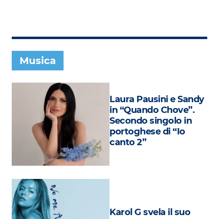
Subasio Collection
Subasio Per Un’Ora D’Amore
Video
Musica
Foto
Speciali
Laura Pausini e Sandy
Oroscopo
in “Quando Chove”.
Secondo singolo in
Radio Subasio Music Club
portoghese di “Io
canto 2”
Sanremo 2026
News
Musica
Cultura
Karol G svela il suo