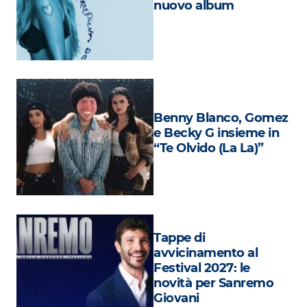
nuovo album
Attualità
Costume
Extra
Eventi
Benny Blanco, Gomez
e Becky G insieme in
“Te Olvido (La La)”
Tappe di
avvicinamento al
Festival 2027: le
novità per Sanremo
Giovani