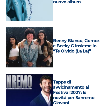
nuovo album
Attualità
Costume
Extra
Eventi
Benny Blanco, Gomez
e Becky G insieme in
“Te Olvido (La La)”
Tappe di
avvicinamento al
Festival 2027: le
novità per Sanremo
Giovani