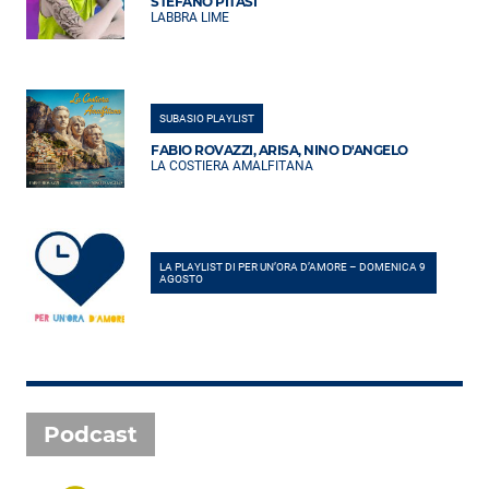
STEFANO PITASI
LABBRA LIME
SUBASIO PLAYLIST
FABIO ROVAZZI, ARISA, NINO D'ANGELO
LA COSTIERA AMALFITANA
LA PLAYLIST DI PER UN’ORA D’AMORE – DOMENICA 9
AGOSTO
Podcast