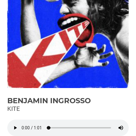
Podcast
3xTe
Interviste
Playlist
Novità
Subasio Playlist
Web Radio
Radio Subasio
BENJAMIN INGROSSO
Radio Subasio +
KITE
Radio Subasio Disco Club
Radio Suby