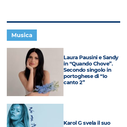
Subasio Collection
Subasio Per Un’Ora D’Amore
Video
Musica
Foto
Speciali
Laura Pausini e Sandy
Oroscopo
in “Quando Chove”.
Secondo singolo in
Radio Subasio Music Club
portoghese di “Io
canto 2”
Sanremo 2026
News
Musica
Cultura
Karol G svela il suo