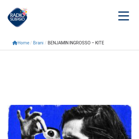
Home
/
Brani
/
BENJAMIN INGROSSO – KITE
Cerca
Home
Radio
Palinsesto
Programmi
Conduttori
Repliche