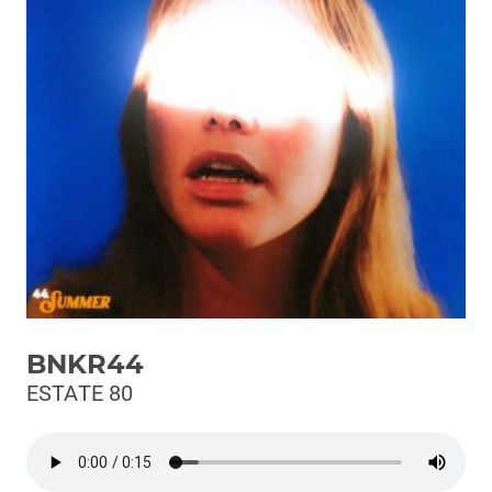
Podcast
3xTe
Interviste
Playlist
Novità
Subasio Playlist
Web Radio
Radio Subasio
BNKR44
Radio Subasio +
ESTATE 80
Radio Subasio Disco Club
Radio Suby