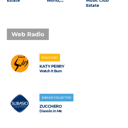
Estate
World,…
Music Club
Estate
Web Radio
RADIO SUBY
KATY PERRY
Watch It Burn
SUBASIO COLLECTION
ZUCCHERO
Diavolo In Me