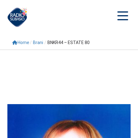
Home
/
Brani
/
BNKR44 – ESTATE 80
Cerca
Home
Radio
Palinsesto
Programmi
Conduttori
Repliche