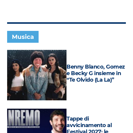
Subasio Collection
Subasio Per Un’Ora D’Amore
Video
Musica
Foto
Speciali
Oroscopo
Benny Blanco, Gomez
e Becky G insieme in
Radio Subasio Music Club
“Te Olvido (La La)”
Sanremo 2026
News
Musica
Tappe di
Cultura
avvicinamento al
Festival 2027: le