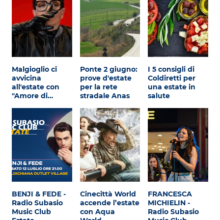
Malgioglio ci
Ponte 2 giugno:
I 5 consigli di
avvicina
prove d'estate
Coldiretti per
all'estate con
per la rete
una estate in
"Amore di…
stradale Anas
salute
BENJI & FEDE -
Cinecittà World
FRANCESCA
Radio Subasio
accende l’estate
MICHIELIN -
Music Club
con Aqua
Radio Subasio