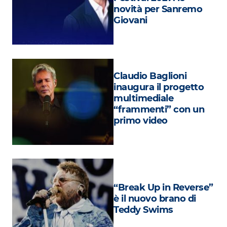
Attualità
novità per Sanremo
Giovani
Costume
Extra
Eventi
Claudio Baglioni
inaugura il progetto
multimediale
“frammenti” con un
primo video
“Break Up in Reverse”
è il nuovo brano di
Teddy Swims