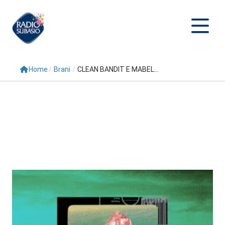
Home
/
Brani
/
CLEAN BANDIT E MABEL...
Cerca
Home
Radio
Palinsesto
Programmi
Conduttori
Repliche