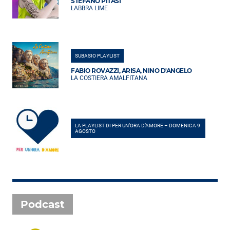
STEFANO PITASI
LABBRA LIME
SUBASIO PLAYLIST
FABIO ROVAZZI, ARISA, NINO D'ANGELO
LA COSTIERA AMALFITANA
LA PLAYLIST DI PER UN’ORA D’AMORE – DOMENICA 9
AGOSTO
Podcast