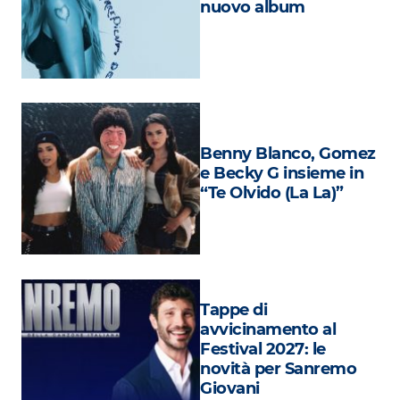
nuovo album
Attualità
Costume
Extra
Eventi
Benny Blanco, Gomez
e Becky G insieme in
“Te Olvido (La La)”
Tappe di
avvicinamento al
Festival 2027: le
novità per Sanremo
Giovani