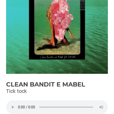
Podcast
3xTe
Interviste
Playlist
Novità
Subasio Playlist
Web Radio
Radio Subasio
CLEAN BANDIT E MABEL
Radio Subasio +
Tick tock
Radio Subasio Disco Club
Radio Suby