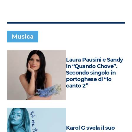
Subasio Collection
Subasio Per Un’Ora D’Amore
Video
Musica
Foto
Speciali
Laura Pausini e Sandy
Oroscopo
in “Quando Chove”.
Secondo singolo in
Radio Subasio Music Club
portoghese di “Io
canto 2”
Sanremo 2026
News
Musica
Cultura
Karol G svela il suo